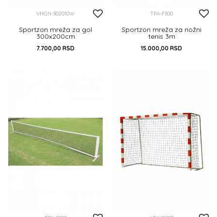
VHGN-302010W
TPA-F300
Sportzon mreža za gol
Sportzon mreža za nožni
300x200cm
tenis 3m
7.700,00
RSD
15.000,00
RSD
DODAJ U KORPU
DODAJ U KORPU