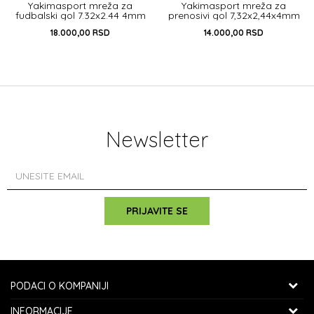
Yakimasport mreža za
Yakimasport mreža za
fudbalski gol 7.32x2.44 4mm
prenosivi gol 7,32x2,44x4mm
profesionalna
18.000,00
RSD
14.000,00
RSD
DODAJ U KORPU
DODAJ U KORPU
Newsletter
PRIJAVITE SE
PODACI O KOMPANIJI
SPORTZON SHOP
INFORMACIJE