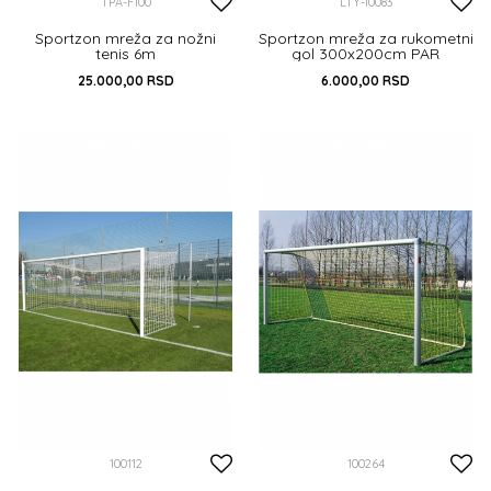
TPA-F100
LTY-10083
Sportzon mreža za nožni
Sportzon mreža za rukometni
tenis 6m
gol 300x200cm PAR
25.000,00
RSD
6.000,00
RSD
DODAJ U KORPU
DODAJ U KORPU
100112
100264