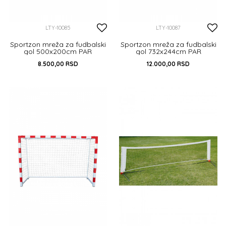
LTY-10085
LTY-10087
Sportzon mreža za fudbalski
Sportzon mreža za fudbalski
gol 500x200cm PAR
gol 732x244cm PAR
8.500,00
RSD
12.000,00
RSD
DODAJ U KORPU
DODAJ U KORPU