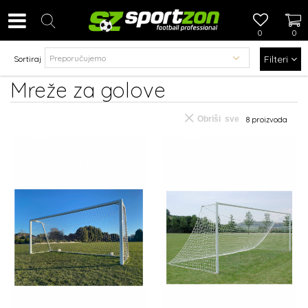
0
0
Filteri
Sortiraj
Mreže za golove
Obriši sve
8
proizvoda