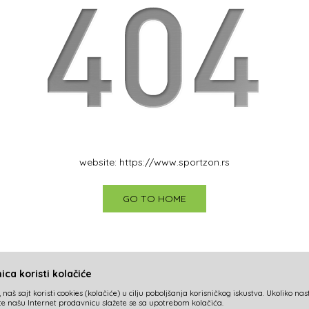
website:
https://www.sportzon.rs
GO TO HOME
ca koristi kolačiće
 naš sajt koristi cookies (kolačiće) u cilju poboljšanja korisničkog iskustva. Ukoliko na
ite našu Internet prodavnicu slažete se sa upotrebom kolačića.