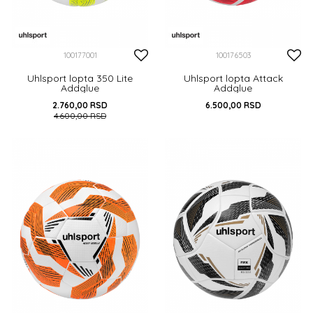
100177001
100176503
Uhlsport lopta 350 Lite
Uhlsport lopta Attack
Addglue
Addglue
2.760,00
RSD
6.500,00
RSD
4.600,00
RSD
4
5
DODAJ U KORPU
DODAJ U KORPU