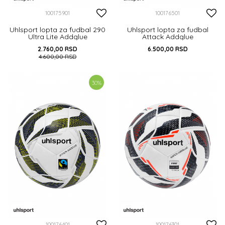
100175901
100176501
Uhlsport lopta za fudbal 290
Uhlsport lopta za fudbal
Ultra Lite Addglue
Attack Addglue
2.760,00
RSD
6.500,00
RSD
4.600,00
RSD
DODAJ U KORPU
DODAJ U KORPU
30
%
100176401
100176301