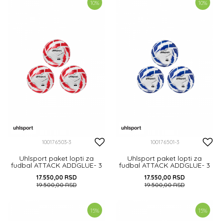
10
%
10
%
100176503-3
100176501-3
Uhlsport paket lopti za
Uhlsport paket lopti za
fudbal ATTACK ADDGLUE- 3
fudbal ATTACK ADDGLUE- 3
kom
kom
17.550,00
RSD
17.550,00
RSD
19.500,00
RSD
19.500,00
RSD
DODAJ U KORPU
DODAJ U KORPU
15
%
15
%