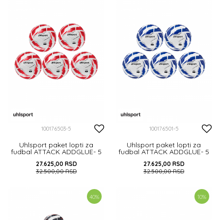
100176503-5
100176501-5
Uhlsport paket lopti za
Uhlsport paket lopti za
fudbal ATTACK ADDGLUE- 5
fudbal ATTACK ADDGLUE- 5
kom
kom
27.625,00
RSD
27.625,00
RSD
32.500,00
RSD
32.500,00
RSD
DODAJ U KORPU
DODAJ U KORPU
40
%
10
%