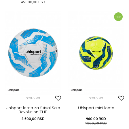
46.000,00
RSD
DODAJ U KORPU
DODAJ U KORPU
20
%
100177901
100177701
Uhlsport lopta za futsal Sala
Uhlsport mini lopta
Revolution THB
8.500,00
RSD
960,00
RSD
1.200,00
RSD
DODAJ U KORPU