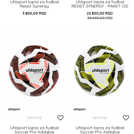
Uhlsport lopta za fudbal
Uhlsport lopta za fudbal
Resist Synergy
RESIST SYNERGY - PAKET OD
10 KOMADA + MREŽA ZA
3.800,00
RSD
22.800,00
RSD
LOPTE...
38.000,00
RSD
DODAJ U KORPU
DODAJ U KORPU
100176702
100176701
Uhlsport lopta za fudbal
Uhlsport lopta za fudbal
Soccer Pro Addglue
Soccer Pro Addglue