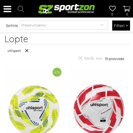
0
0
Filteri
Sortiraj
Lopte
uhlsport
Obriši sve
31
proizvoda
40
%