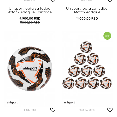
Uhlsport lopta za fudbal
Uhlsport lopta za fudbal
Attack Addglue Fairtrade
Match Addglue
4.900,00
RSD
11.000,00
RSD
7.000,00
RSD
DODAJ U KORPU
DODAJ U KORPU
40
%
100176801
100176801-10