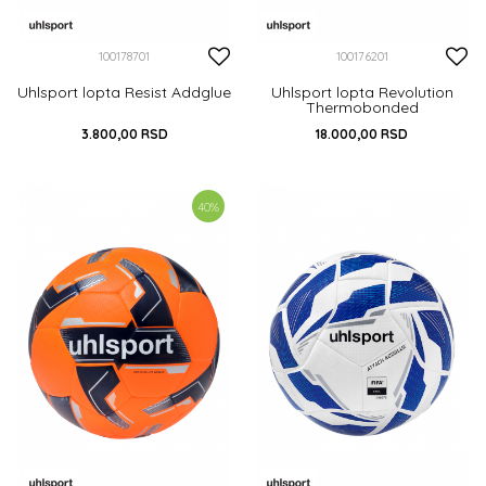
100178701
100176201
Uhlsport lopta Resist Addglue
Uhlsport lopta Revolution
Thermobonded
3.800,00
RSD
18.000,00
RSD
DODAJ U KORPU
DODAJ U KORPU
40
%