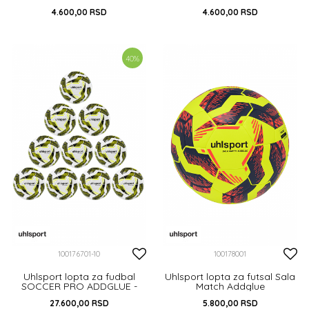
4.600,00
RSD
4.600,00
RSD
DODAJ U KORPU
DODAJ U KORPU
40
%
100176701-10
100178001
Uhlsport lopta za fudbal
Uhlsport lopta za futsal Sala
SOCCER PRO ADDGLUE -
Match Addglue
PAKET OD 10 KOMADA +
27.600,00
RSD
5.800,00
RSD
MREŽA ZA L...