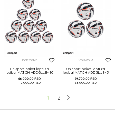
100176301-10
100176301-3
Uhlsport paket lopti za
Uhlsport paket lopti za
fudbal MATCH ADDGLUE- 10
fudbal MATCH ADDGLUE- 3
kom
kom
66.000,00
RSD
29.700,00
RSD
110.000,00
RSD
33.000,00
RSD
DODAJ U KORPU
DODAJ U KORPU
1
2