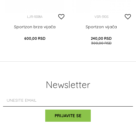
LJR-1008A
VSR-310S
Sportzon brza vijača
Sportzon vijača
600,00
RSD
240,00
RSD
300,00
RSD
DODAJ U KORPU
DODAJ U KORPU
Newsletter
PRIJAVITE SE