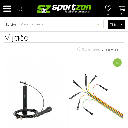
0
0
Filteri
Sortiraj
Vijače
Obriši sve
2
proizvoda
20
%