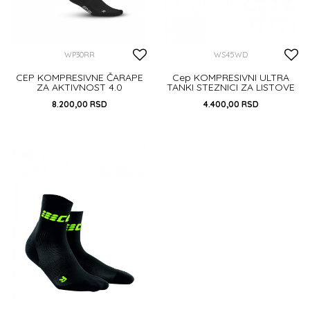
WP30RR
WS45WD
CEP KOMPRESIVNE ČARAPE
Cep KOMPRESIVNI ULTRA
ZA AKTIVNOST 4.0
TANKI STEZNICI ZA LISTOVE
2.0 WHITE/GREEN
8.200,00
RSD
4.400,00
RSD
III
IV
DODAJ U KORPU
DODAJ U KORPU