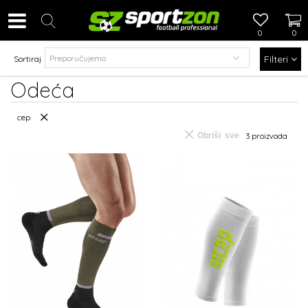
0
0
Filteri
Sortiraj
Odeća
cep
Obriši sve
3
proizvoda