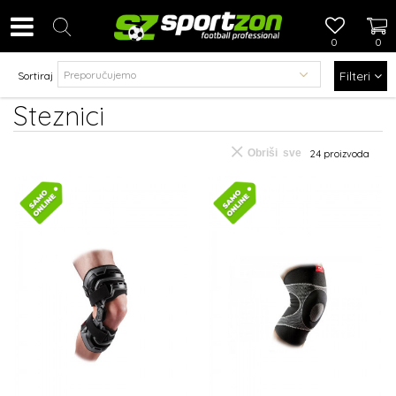
0
0
Filteri
Sortiraj
Steznici
Obriši sve
24
proizvoda