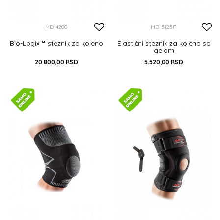
MD-4200
MD-5125R
Bio-Logix™ steznik za koleno
Elastični steznik za koleno sa
gelom
20.800,00
RSD
5.520,00
RSD
M
L
XL
S
M
L
XL
DODAJ U KORPU
DODAJ U KORPU