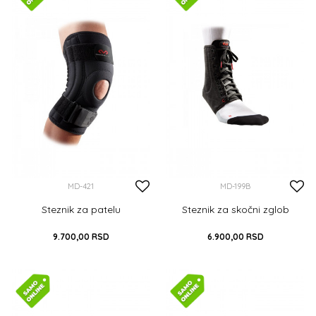
MD-421
MD-199B
Steznik za patelu
Steznik za skočni zglob
9.700,00
RSD
6.900,00
RSD
S
M
L
XL
XXL
S
M
L
XL
DODAJ U KORPU
DODAJ U KORPU