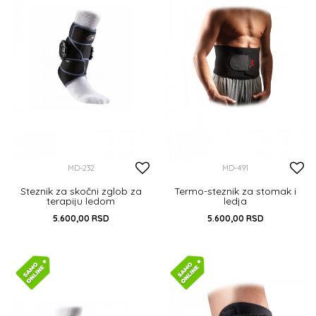
MD-232
MD-491
Steznik za skočni zglob za
Termo-steznik za stomak i
terapiju ledom
ledja
5.600,00
RSD
5.600,00
RSD
DODAJ U KORPU
DODAJ U KORPU