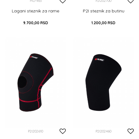
MD-463
P2I202700
Lagani steznik za rame
P2I steznik za butinu
9.700,00
RSD
1.200,00
RSD
S
M
L
S
M
L
DODAJ U KORPU
DODAJ U KORPU
P2I202610
P2I202460