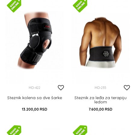
DODAJ U KORPU
DODAJ U KORPU
MD-422
MD-235
Steznik kolena sa dve šarke
Steznik za leđa za terapiju
ledom
13.200,00
RSD
7.600,00
RSD
DODAJ U KORPU
S
M
L
XL
XXL
DODAJ U KORPU