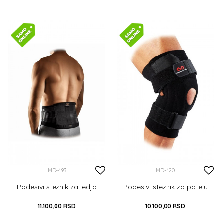
DODAJ U KORPU
M
DODAJ U KORPU
MD-493
MD-420
Podesivi steznik za ledja
Podesivi steznik za patelu
11.100,00
RSD
10.100,00
RSD