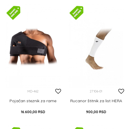
DODAJ U KORPU
S
M
L
XL
DODAJ U KORPU
MD-462
27106-01
Pojačan steznik za rame
Rucanor štitnik za list HERA
16.600,00
RSD
900,00
RSD
M
L
XL
S
M