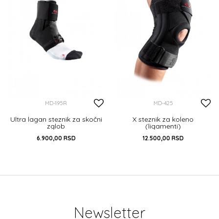
MD-195R
MD-425
Ultra lagan steznik za skočni
X steznik za koleno
zglob
(ligamenti)
6.900,00
RSD
12.500,00
RSD
XS
S
M
L
XL
S
M
L
XL
XXL
DODAJ U KORPU
DODAJ U KORPU
Newsletter