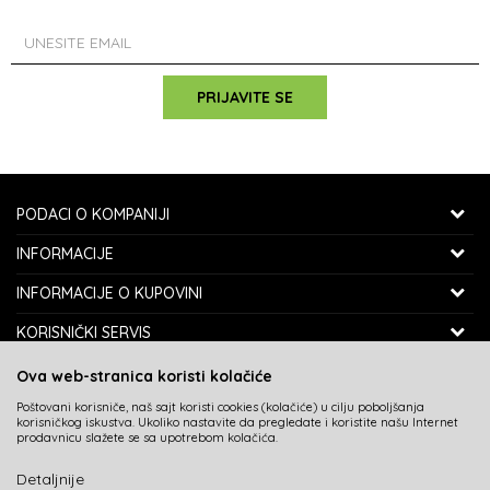
PRIJAVITE SE
PODACI O KOMPANIJI
SPORTZON SHOP
INFORMACIJE
MALOPRODAJNI OBJEKAT: TOŠIN BUNAR 190
O NAMA
INFORMACIJE O KUPOVINI
11070 NOVI BEOGRAD, SRBIJA
ZAPOSLENJE
KAKO KUPITI
KORISNIČKI SERVIS
SPORTZON D.O.O.
SARADNJA
POLITIKA PRIVATNOSTI
ISPORUKA
SEDIŠTE FIRME: VOJVOĐANSKA 82
Ova web-stranica koristi kolačiće
KONTAKT
USLOVI KORIŠĆENJA I PRODAJE
11070 NOVI BEOGRAD, SRBIJA
ZAMENA VELIČINE I ZAMENA ARTIKLA ZA DRUGI
Poštovani korisniče, naš sajt koristi cookies (kolačiće) u cilju poboljšanja
BLOG
NAJČEŠĆA PITANJA
korisničkog iskustva. Ukoliko nastavite da pregledate i koristite našu Internet
REKLAMACIJE
TELEFON:
prodavnicu slažete se sa upotrebom kolačića.
PLAĆANJE KARTICAMA
060/0777-240
POVRAĆAJ SREDSTAVA
060/0244-037
Detaljnije
NAČINI PLAĆANJA