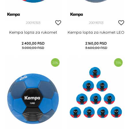
200192303
200190703
Kempa lopta za rukomet
Kempa lopta za rukomet LEO
2.400,00
RSD
2.160,00
RSD
3.000,00
RSD
3.600,00
RSD
DODAJ U KORPU
DODAJ U KORPU
20
%
35
%