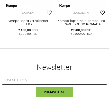
200190804
200192303-10
Kempa lopta za rukomet
Kempa lopta za rukomet Tiro
TIRO
- PAKET OD 10 KOMADA
2.400,00
RSD
19.500,00
RSD
3.000,00
RSD
30.000,00
RSD
DODAJ U KORPU
DODAJ U KORPU
Newsletter
PRIJAVITE SE