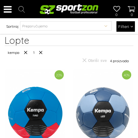
0
0
Filteri
Sortiraj
Lopte
kempa
1
Obriši sve
4
proizvoda
20
%
40
%