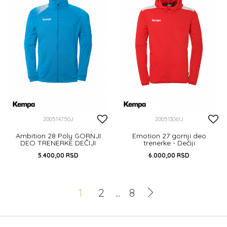
200514750J
200513061J
Ambition 28 Poly GORNJI
Emotion 27 gornji deo
DEO TRENERKE DEČIJI
trenerke - Dečiji
5.400,00
RSD
6.000,00
RSD
116
128
140
152
164
116
128
140
152
164
1
2
...
8
DODAJ U KORPU
DODAJ U KORPU