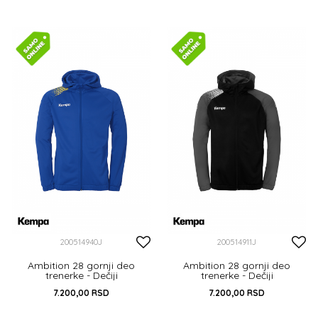
116
128
164
116
128
140
152
164
DODAJ U KORPU
DODAJ U KORPU
200514940J
200514911J
Ambition 28 gornji deo
Ambition 28 gornji deo
trenerke - Dečiji
trenerke - Dečiji
7.200,00
RSD
7.200,00
RSD
116
128
140
152
164
116
128
140
152
164