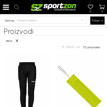
0
0
Filteri
Sortiraj
Proizvodi
deca
Obriši sve
172
proizvoda