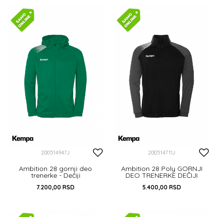
DODAJ U KORPU
DODAJ U KORPU
200514947J
200514711J
Ambition 28 gornji deo
Ambition 28 Poly GORNJI
trenerke - Dečiji
DEO TRENERKE DEČIJI
7.200,00
RSD
5.400,00
RSD
116
128
140
152
164
116
128
140
152
164