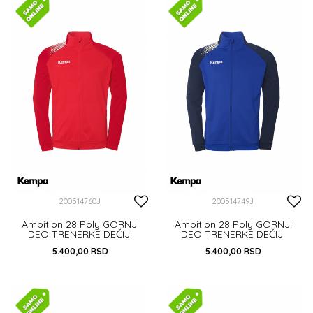
DODAJ U KORPU
DODAJ U KORPU
200514760J
200514749J
Ambition 28 Poly GORNJI
Ambition 28 Poly GORNJI
DEO TRENERKE DEČIJI
DEO TRENERKE DEČIJI
5.400,00
RSD
5.400,00
RSD
116
128
152
116
128
164
DODAJ U KORPU
DODAJ U KORPU