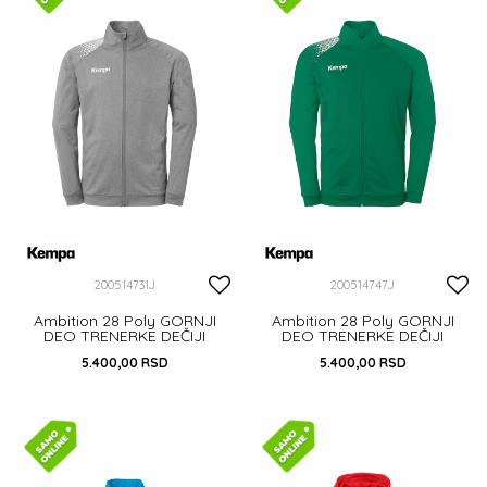
200514731J
200514747J
Ambition 28 Poly GORNJI
Ambition 28 Poly GORNJI
DEO TRENERKE DEČIJI
DEO TRENERKE DEČIJI
5.400,00
RSD
5.400,00
RSD
116
128
140
152
164
116
128
140
164
DODAJ U KORPU
DODAJ U KORPU