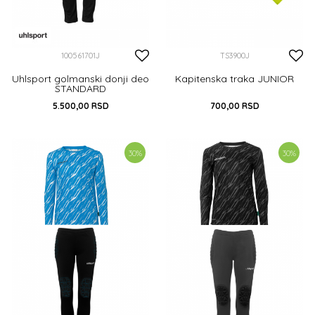
100561701J
TS3900J
Uhlsport golmanski donji deo
Kapitenska traka JUNIOR
STANDARD
5.500,00
RSD
700,00
RSD
DODAJ U KORPU
152
164
30
%
30
%
DODAJ U KORPU