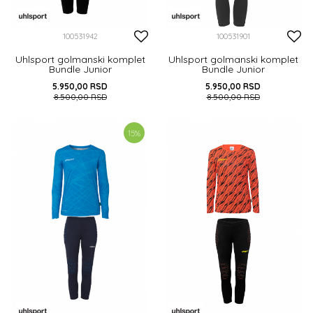
100531942
100531901
Uhlsport golmanski komplet
Uhlsport golmanski komplet
Bundle Junior
Bundle Junior
5.950,00
RSD
5.950,00
RSD
8.500,00
RSD
8.500,00
RSD
140
152
164
152
164
15
%
DODAJ U KORPU
DODAJ U KORPU