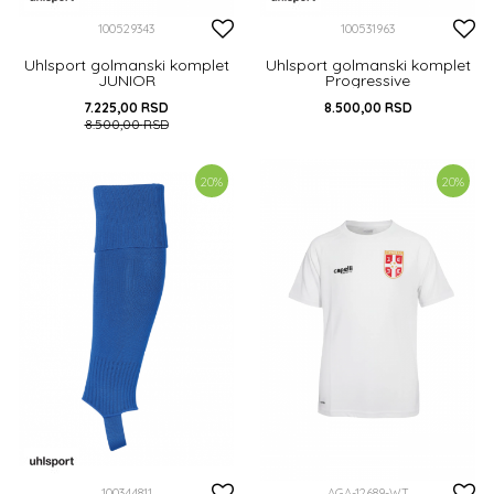
100529343
100531963
Uhlsport golmanski komplet
Uhlsport golmanski komplet
JUNIOR
Progressive
7.225,00
RSD
8.500,00
RSD
8.500,00
RSD
152
164
140
152
20
%
20
%
DODAJ U KORPU
DODAJ U KORPU
100344811
AGA-12689-WT