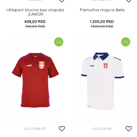
Uhlsport štucna bez stopala
Pamučna majica Bela
JUNIOR
608,00
RSD
1.200,00
RSD
760,00
RSD
1.500,00
RSD
DODAJ U KORPU
10-12Y
20
%
37
%
DODAJ U KORPU
AGA-12689-RD
AGA-12456R