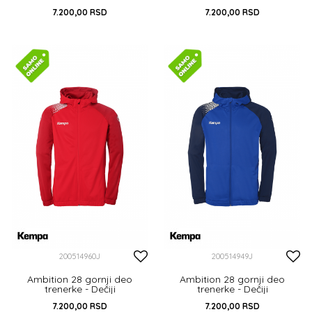
7.200,00
RSD
7.200,00
RSD
116
128
140
152
164
116
128
140
152
164
DODAJ U KORPU
DODAJ U KORPU
200514960J
200514949J
Ambition 28 gornji deo
Ambition 28 gornji deo
trenerke - Dečiji
trenerke - Dečiji
7.200,00
RSD
7.200,00
RSD