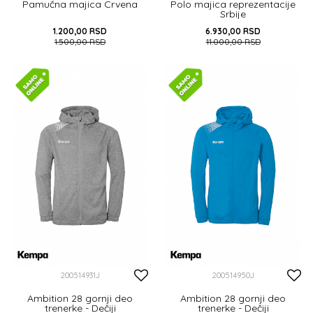
Pamučna majica Crvena
Polo majica reprezentacije
Srbije
1.200,00
RSD
6.930,00
RSD
1.500,00
RSD
11.000,00
RSD
DODAJ U KORPU
10-12Y
14-16Y
8Y
DODAJ U KORPU
200514931J
200514950J
Ambition 28 gornji deo
Ambition 28 gornji deo
trenerke - Dečiji
trenerke - Dečiji