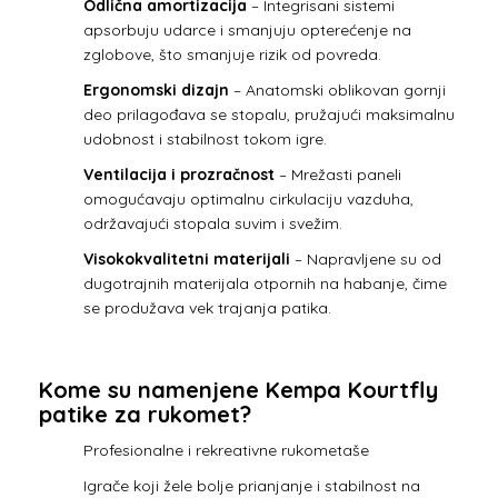
Odlična amortizacija
– Integrisani sistemi
apsorbuju udarce i smanjuju opterećenje na
zglobove, što smanjuje rizik od povreda.
Ergonomski dizajn
– Anatomski oblikovan gornji
deo prilagođava se stopalu, pružajući maksimalnu
udobnost i stabilnost tokom igre.
Ventilacija i prozračnost
– Mrežasti paneli
omogućavaju optimalnu cirkulaciju vazduha,
održavajući stopala suvim i svežim.
Visokokvalitetni materijali
– Napravljene su od
dugotrajnih materijala otpornih na habanje, čime
se produžava vek trajanja patika.
Kome su namenjene Kempa Kourtfly
patike za rukomet?
Profesionalne i rekreativne rukometaše
Igrače koji žele bolje prianjanje i stabilnost na