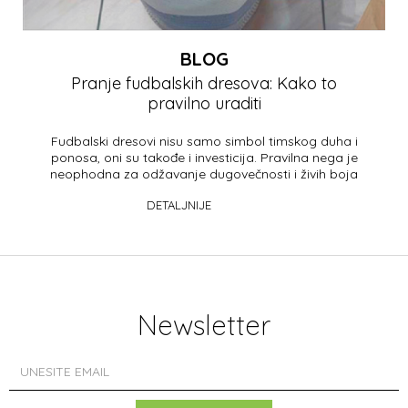
BLOG
Pranje fudbalskih dresova: Kako to
pravilno uraditi
Fudbalski dresovi nisu samo simbol timskog duha i
ponosa, oni su takođe i investicija. Pravilna nega je
neophodna za odžavanje dugovečnosti i živih boja
va&s...
DETALJNIJE
Newsletter