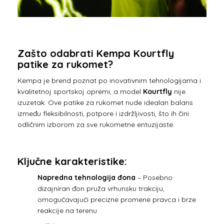
Zašto odabrati Kempa Kourtfly
patike za rukomet?
Kempa je brend poznat po inovativnim tehnologijama i
kvalitetnoj sportskoj opremi, a model
Kourtfly
nije
izuzetak. Ove patike za rukomet nude idealan balans
između fleksibilnosti, potpore i izdržljivosti, što ih čini
odličnim izborom za sve rukometne entuzijaste.
Ključne karakteristike:
Napredna tehnologija đona
– Posebno
dizajniran đon pruža vrhunsku trakciju,
omogućavajući precizne promene pravca i brze
reakcije na terenu.