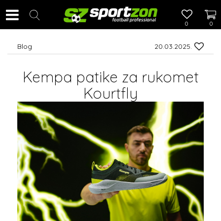
0
0
Blog
20.03.2025.
Kempa patike za rukomet
Kourtfly