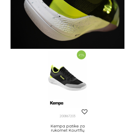
45
%
200867203
Kempa patike za
rukomet Kourtfly