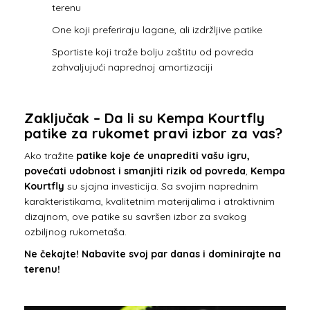
terenu
One koji preferiraju lagane, ali izdržljive patike
Sportiste koji traže bolju zaštitu od povreda
zahvaljujući naprednoj amortizaciji
Zaključak – Da li su Kempa Kourtfly
patike za rukomet pravi izbor za vas?
Ako tražite
patike koje će unaprediti vašu igru,
povećati udobnost i smanjiti rizik od povreda
,
Kempa
Kourtfly
su sjajna investicija. Sa svojim naprednim
karakteristikama, kvalitetnim materijalima i atraktivnim
dizajnom, ove patike su savršen izbor za svakog
ozbiljnog rukometaša.
Ne čekajte! Nabavite svoj par danas i dominirajte na
terenu!