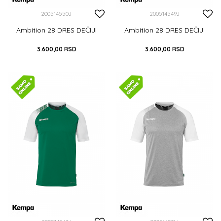
200514550J
200514549J
Ambition 28 DRES DEČIJI
Ambition 28 DRES DEČIJI
3.600,00
RSD
3.600,00
RSD
116
128
140
152
164
116
128
DODAJ U KORPU
DODAJ U KORPU