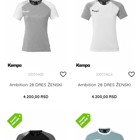
DODAJ U KORPU
DODAJ U KORPU
200514631
200514626
Ambition 28 DRES ŽENSKI
Ambition 28 DRES ŽENSKI
4.200,00
RSD
4.200,00
RSD
XS
S
M
L
XL
XS
S
M
L
XL
XXL
XXL
DODAJ U KORPU
DODAJ U KORPU