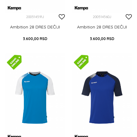
200514591J
200514560J
Ambition 28 DRES DEČIJI
Ambition 28 DRES DEČIJI
3.600,00
RSD
3.600,00
RSD
116
128
140
152
164
116
128
140
152
164
DODAJ U KORPU
DODAJ U KORPU