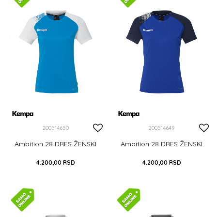
DODAJ U KORPU
DODAJ U KORPU
200514650
200514649
Ambition 28 DRES ŽENSKI
Ambition 28 DRES ŽENSKI
4.200,00
RSD
4.200,00
RSD
XS
S
M
L
XL
XS
S
M
L
XL
XXL
XXL