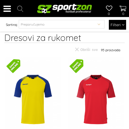
0
0
Filteri
Sortiraj
Dresovi za rukomet
Obriši sve
95
proizvoda