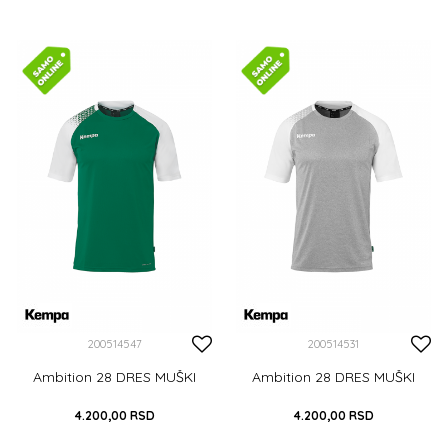
S
M
L
XL
XXL
S
M
L
XL
XXL
XXXL
XXXL
DODAJ U KORPU
DODAJ U KORPU
200514547
200514531
Ambition 28 DRES MUŠKI
Ambition 28 DRES MUŠKI
4.200,00
RSD
4.200,00
RSD