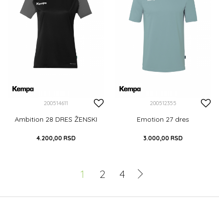
200514611
200512355
Ambition 28 DRES ŽENSKI
Emotion 27 dres
4.200,00
RSD
3.000,00
RSD
XS
S
M
L
XL
S
M
L
XL
XXL
1
2
4
XXL
XXXL
DODAJ U KORPU
DODAJ U KORPU