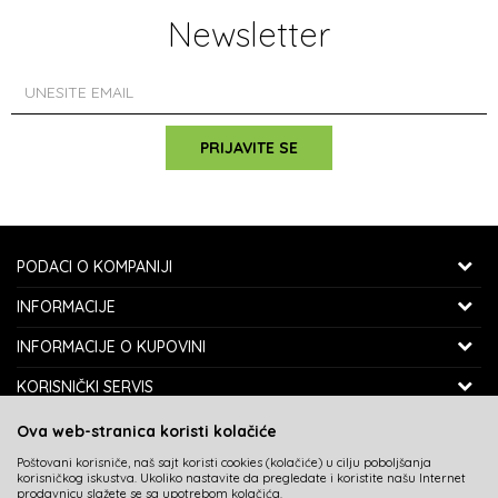
Newsletter
PRIJAVITE SE
PODACI O KOMPANIJI
SPORTZON SHOP
INFORMACIJE
MALOPRODAJNI OBJEKAT: TOŠIN BUNAR 190
O NAMA
INFORMACIJE O KUPOVINI
11070 NOVI BEOGRAD, SRBIJA
ZAPOSLENJE
KAKO KUPITI
KORISNIČKI SERVIS
SPORTZON D.O.O.
SARADNJA
POLITIKA PRIVATNOSTI
ISPORUKA
SEDIŠTE FIRME: VOJVOĐANSKA 82
Ova web-stranica koristi kolačiće
KONTAKT
USLOVI KORIŠĆENJA I PRODAJE
11070 NOVI BEOGRAD, SRBIJA
ZAMENA VELIČINE I ZAMENA ARTIKLA ZA DRUGI
Poštovani korisniče, naš sajt koristi cookies (kolačiće) u cilju poboljšanja
BLOG
NAJČEŠĆA PITANJA
korisničkog iskustva. Ukoliko nastavite da pregledate i koristite našu Internet
REKLAMACIJE
TELEFON:
prodavnicu slažete se sa upotrebom kolačića.