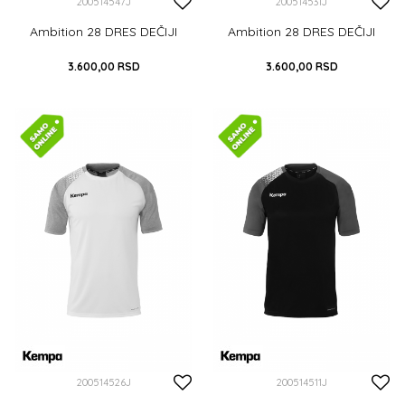
200514547J
200514531J
Ambition 28 DRES DEČIJI
Ambition 28 DRES DEČIJI
3.600,00
RSD
3.600,00
RSD
116
128
140
152
164
116
128
140
152
164
DODAJ U KORPU
DODAJ U KORPU
200514526J
200514511J