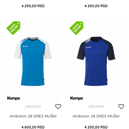
4.200,00
RSD
4.200,00
RSD
S
M
L
XL
XXL
S
M
L
XL
XXL
XXXL
XXXL
DODAJ U KORPU
DODAJ U KORPU
200514550
200514549
Ambition 28 DRES MUŠKI
Ambition 28 DRES MUŠKI
4.600,00
RSD
4.200,00
RSD