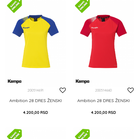
XXXL
DODAJ U KORPU
DODAJ U KORPU
200514691
200514660
Ambition 28 DRES ŽENSKI
Ambition 28 DRES ŽENSKI
4.200,00
RSD
4.200,00
RSD
XS
S
M
L
XL
XS
S
M
L
XL
XXL
XXL