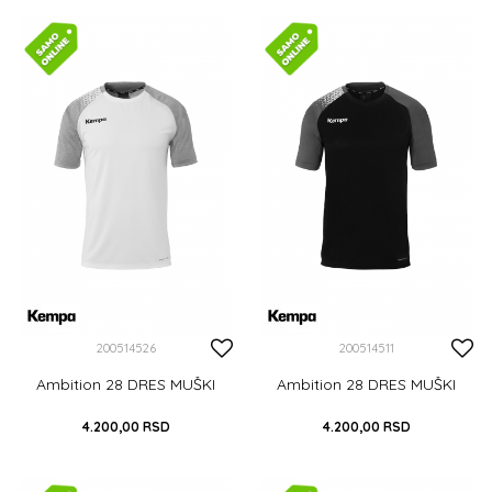
S
M
L
XL
XXL
S
M
L
XL
XXL
XXXL
XXXL
DODAJ U KORPU
DODAJ U KORPU
200514526
200514511
Ambition 28 DRES MUŠKI
Ambition 28 DRES MUŠKI
4.200,00
RSD
4.200,00
RSD
S
M
L
XL
XXL
S
M
L
XL
XXL