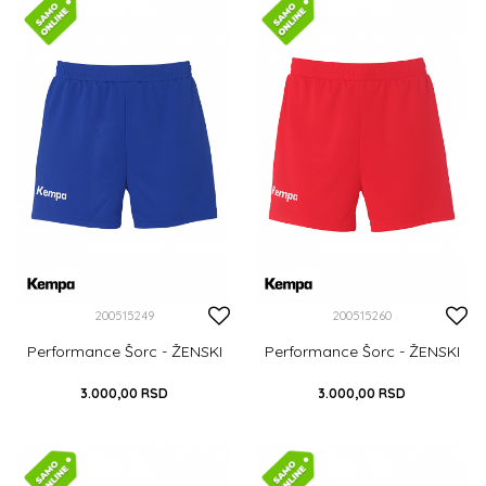
DODAJ U KORPU
DODAJ U KORPU
200515249
200515260
Performance Šorc - ŽENSKI
Performance Šorc - ŽENSKI
3.000,00
RSD
3.000,00
RSD
XS
S
M
L
XL
XS
S
M
L
XL
XXL
XXL