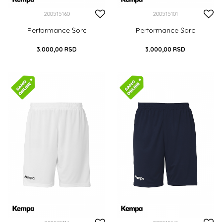
200515160
200515101
Performance Šorc
Performance Šorc
3.000,00
RSD
3.000,00
RSD
S
M
L
XL
XXL
S
M
L
XL
XXL
XXXL
XXXL
DODAJ U KORPU
DODAJ U KORPU