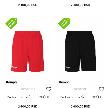
2.400,00
RSD
2.400,00
RSD
116
128
140
152
164
116
128
140
152
164
DODAJ U KORPU
DODAJ U KORPU
200515160J
200515101J
Performance Šorc - DEČIJI
Performance Šorc - DEČIJI
2.400,00
RSD
2.400,00
RSD