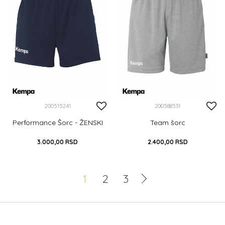
200515241
200588531
Performance Šorc - ŽENSKI
Team šorc
3.000,00
RSD
2.400,00
RSD
XS
S
M
L
XL
S
M
L
XL
XXL
1
2
3
XXL
XXXL
DODAJ U KORPU
DODAJ U KORPU