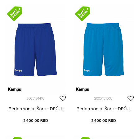
116
128
140
152
164
116
128
140
152
164
DODAJ U KORPU
DODAJ U KORPU
200515149J
200515150J
Performance Šorc - DEČIJI
Performance Šorc - DEČIJI
2.400,00
RSD
2.400,00
RSD
116
128
140
152
164
116
128
140
152
164