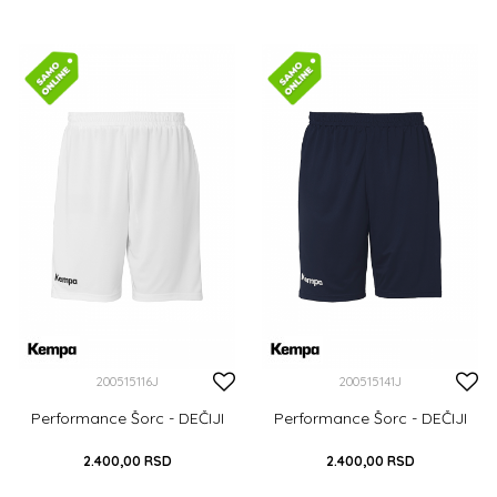
116
128
140
152
164
116
128
140
152
164
DODAJ U KORPU
DODAJ U KORPU
200515116J
200515141J
Performance Šorc - DEČIJI
Performance Šorc - DEČIJI
2.400,00
RSD
2.400,00
RSD