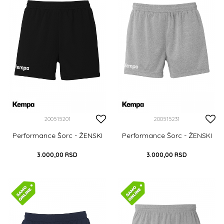
DODAJ U KORPU
DODAJ U KORPU
200515201
200515231
Performance Šorc - ŽENSKI
Performance Šorc - ŽENSKI
3.000,00
RSD
3.000,00
RSD
M
L
XL
XXL
XS
S
M
L
XL
XXL
DODAJ U KORPU
DODAJ U KORPU