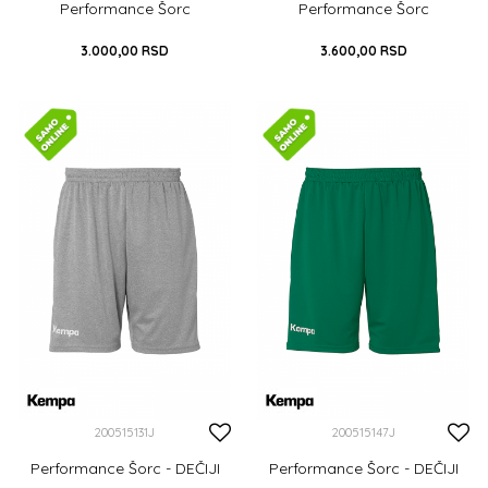
Performance Šorc
Performance Šorc
3.000,00
RSD
3.600,00
RSD
S
M
L
XL
XXL
S
M
L
XL
XXL
XXXL
DODAJ U KORPU
DODAJ U KORPU
200515131J
200515147J
Performance Šorc - DEČIJI
Performance Šorc - DEČIJI