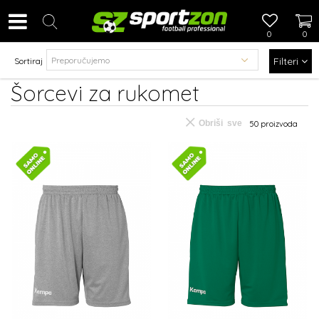
0
0
Filteri
Sortiraj
Šorcevi za rukomet
Obriši sve
50
proizvoda