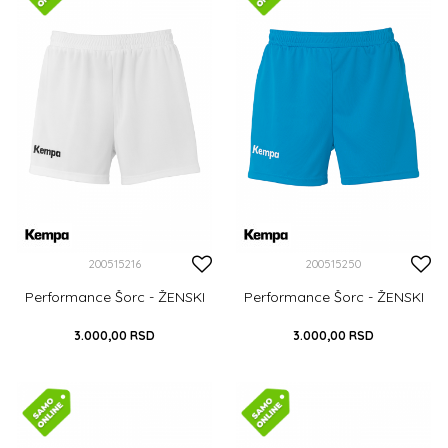
DODAJ U KORPU
DODAJ U KORPU
200515216
200515250
Performance Šorc - ŽENSKI
Performance Šorc - ŽENSKI
3.000,00
RSD
3.000,00
RSD
XS
S
M
L
XL
XS
S
M
L
XL
XXL
XXL