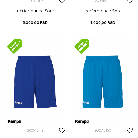
200515116
200515141
Performance Šorc
Performance Šorc
3.000,00
RSD
3.000,00
RSD
S
M
L
XL
XXL
S
M
L
XL
XXL
XXXL
XXXL
DODAJ U KORPU
DODAJ U KORPU
200515149
200515150