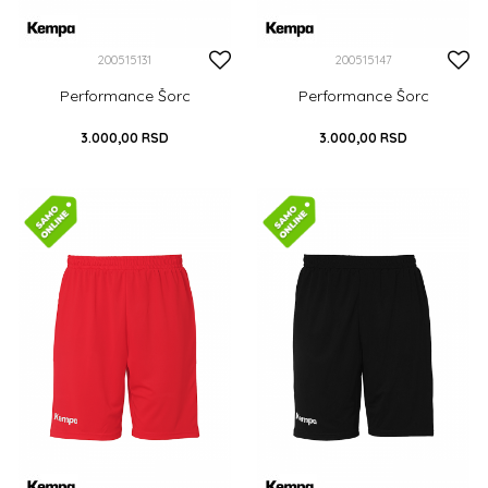
200515131
200515147
Performance Šorc
Performance Šorc
3.000,00
RSD
3.000,00
RSD
S
M
L
XL
XXL
S
M
L
XL
XXL
XXXL
XXXL
DODAJ U KORPU
DODAJ U KORPU