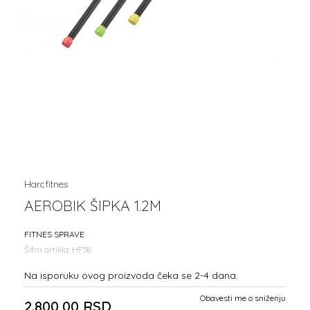
Harcfitnes
AEROBIK ŠIPKA 1.2M
FITNES SPRAVE
Šifra artikla:
HF58
Na isporuku ovog proizvoda čeka se 2-4 dana.
Obavesti me o sniženju
2.800,00
RSD