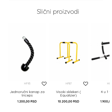
Slični proizvodi
HF93
HF87
HF8
Jednoručni kanap za
Visoki sklekeri (
4 u 1 v
triceps
Equalizer)
1.200,00
RSD
10.200,00
RSD
1.900,0