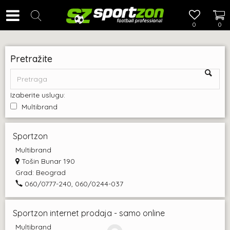
0
0
Pretražite
Izaberite uslugu:
Multibrand
Sportzon
Multibrand
Tošin Bunar 190
Grad:
Beograd
060/0777-240, 060/0244-037
Sportzon internet prodaja - samo online
Multibrand