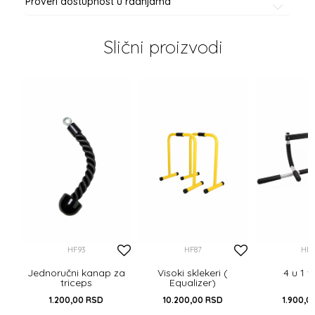
Proveri dostupnost u radnjama
Slični proizvodi
HF93
HF87
HF8
Jednoručni kanap za
Visoki sklekeri (
4 u 1 v
triceps
Equalizer)
1.200,00
RSD
10.200,00
RSD
1.900,0