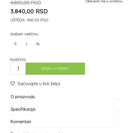
Obavesti me o sniženju
4.800,00
RSD
3.840,00
RSD
UŠTEDA:
960,00
RSD
Izaberi veličinu:
S
L
XL
Količina:
DODAJ U KORPU
Sačuvajte u listi želja
O proizvodu
Specifikacija
Komentari