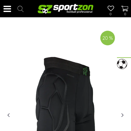
0
0
20
%