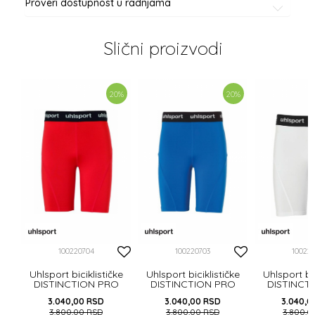
Proveri dostupnost u radnjama
Slični proizvodi
0
%
20
%
20
%
ke
O
100220704
100220703
10022
Uhlsport biciklističke
Uhlsport biciklističke
Uhlsport bic
DISTINCTION PRO
DISTINCTION PRO
DISTINCT
3.040,00
RSD
3.040,00
RSD
3.040,0
3.800,00
RSD
3.800,00
RSD
3.800,