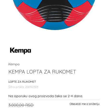
Kempa
KEMPA LOPTA ZA RUKOMET
LOPTE ZA RUKOMET
Šifra artikla:
200192303
Na isporuku ovog proizvoda čeka se 2-4 dana.
Obavesti me o sniženju
3.000,00
RSD