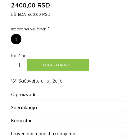
2.400,00
RSD
UŠTEDA:
600,00
RSD
1
Izabrana veličina:
1
Količina:
DODAJ U KORPU
Sačuvajte u listi želja
O proizvodu
Specifikacija
Komentari
Proveri dostupnost u radnjama