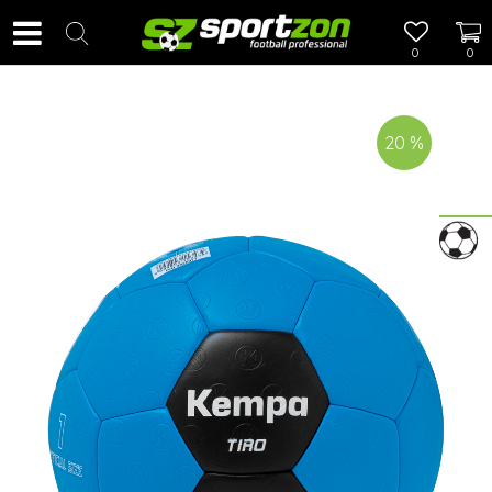
0
0
20
%