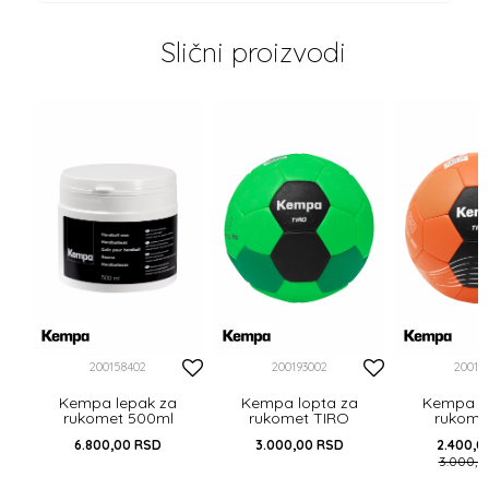
Slični proizvodi
0
%
200158402
200193002
20019
Kempa lepak za
Kempa lopta za
Kempa lo
rukomet 500ml
rukomet TIRO
rukomet
6.800,00
RSD
3.000,00
RSD
2.400,0
3.000,