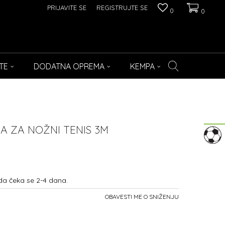
PRIJAVITE SE
REGISTRUJTE SE
0
0
TE
DODATNA OPREMA
KEMPA
 ZA NOŽNI TENIS 3M
da čeka se 2-4 dana.
OBAVESTI ME O SNIŽENJU