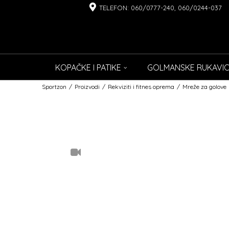
TELEFON: 060/0777-240, 060/0244-037
KOPAČKE I PATIKE
GOLMANSKE RUKAVI
Sportzon
Proizvodi
Rekviziti i fitnes oprema
Mreže za golove