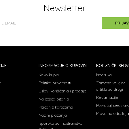
Newsletter
PRIJAV
IJE
INFORMACIJE O KUPOVINI
KORISNIČKI SERV
Kako kupiti
Isporuka
e
Politika privatnosti
Zamena veličine 
artikla za drugi
Uslovi korišćenja i prodaje
Reklamacije
Najčešća pitanja
Povraćaj sredstav
Plaćanje karticama
Pravo na odustaja
Načini plaćanja
Isporuka za inostranstvo