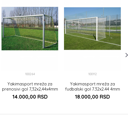
100264
100112
Yakimasport mreža za
Yakimasport mreža za
prenosivi gol 7,32x2,44x4mm
fudbalski gol 7.32x2.44 4mm
profesionalna
14.000,00
RSD
18.000,00
RSD