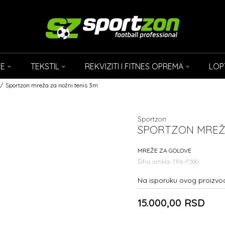
CE
TEKSTIL
REKVIZITI I FITNES OPREMA
LOP
Sportzon mreža za nožni tenis 3m
Sportzon
SPORTZON MREŽA
MREŽE ZA GOLOVE
Šifra artikla:
TPA-F300
Na isporuku ovog proizvo
15.000,00
RSD