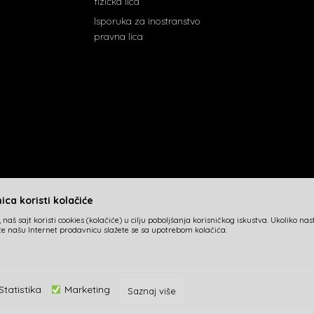
fizička lica
Isporuka za inostranstvo
pravna lica
ca koristi kolačiće
 naš sajt koristi cookies (kolačiće) u cilju poboljšanja korisničkog iskustva. Ukoliko na
ite našu Internet prodavnicu slažete se sa upotrebom kolačića.
Statistika
Marketing
Saznaj više
azu slika i samih cena, ali ne možemo garantovati da su sve informacije
u svakom trenutku. Raspoloživost robe možete proveriti besplatnim po