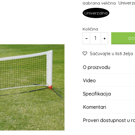
Univerz
Izabrana veličina:
Univerzalna
Količina:
DO
Sačuvajte u listi želja
O proizvodu
Video
Specifikacija
Komentari
Proveri dostupnost u 