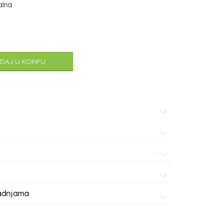
alna
DAJ U KORPU
radnjama