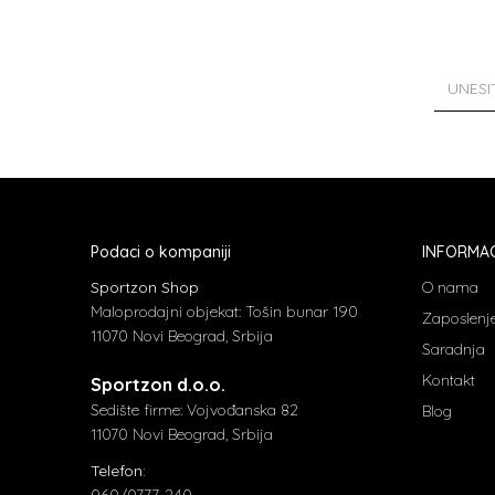
Podaci o kompaniji
INFORMAC
Sportzon Shop
O nama
Maloprodajni objekat: Tošin bunar 190
Zaposlenj
11070 Novi Beograd, Srbija
Saradnja
Kontakt
Sportzon d.o.o.
Sedište firme: Vojvođanska 82
Blog
11070 Novi Beograd, Srbija
Telefon:
060/0777-240