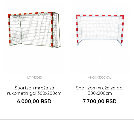
LTY-10083
VHGN-302010W
Sportzon mreža za
Sportzon mreža za gol
rukometni gol 300x200cm
300x200cm
PAR
6.000,00
RSD
7.700,00
RSD