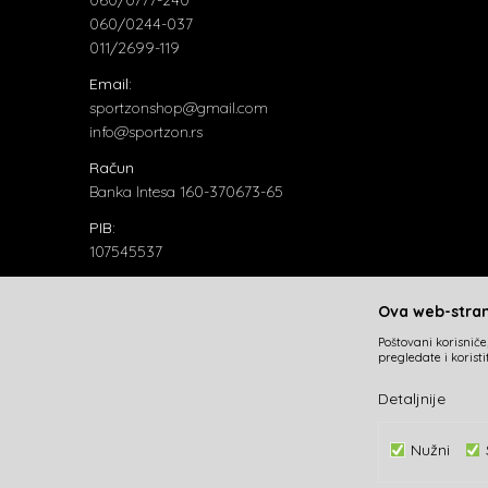
060/0244-037
011/2699-119
Email:
sportzonshop@gmail.com
info@sportzon.rs
Račun
Banka Intesa 160-370673-65
PIB:
107545537
Matični broj:
20824018
Ova web-strani
Poštovani korisniče,
pregledate i korist
Detaljnije
Nužni
Nastojimo da budemo što precizniji u opisu proizvoda, prik
deo naše ponude i ne podrazumeva da su dostupni 