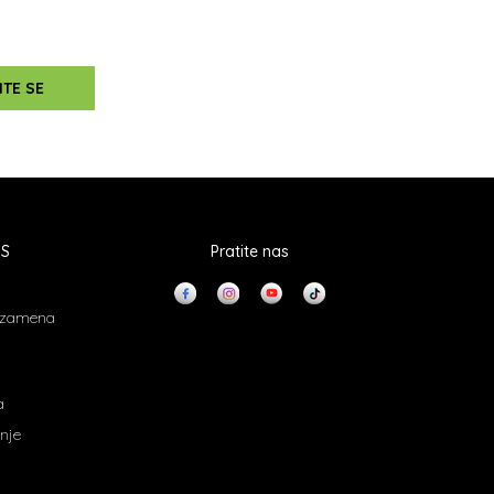
ITE SE
IS
Pratite nas
i zamena
a
nje