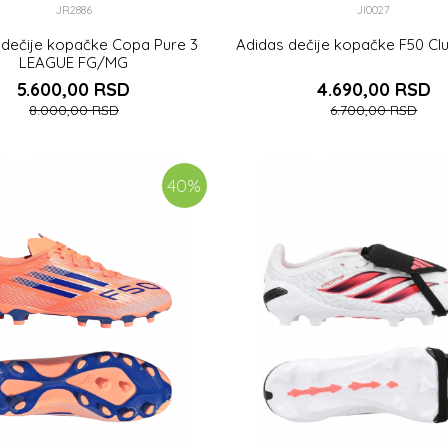
JR2886
JI0027
 dečije kopačke Copa Pure 3
Adidas dečije kopačke F50 C
LEAGUE FG/MG
5.600,00
RSD
4.690,00
RSD
8.000,00
RSD
6.700,00
RSD
35 1/2
36
36 2/3
38
35
35 1/2
36
36 2/3
37 1/
40
%
38 2/3
DODAJ U KORPU
DODAJ U KORPU