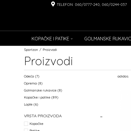
TELEFON: 060/0777-240, 060/0244-037
KOPAČKE I PATIKE
GOLMANSKE RUKAVI
Sportzon
Proizvodi
Proizvodi
Odeća
(7)
adidas
Oprema
(8)
Golmanske rukavice
(8)
Kopačke i patike
(89)
Lopte
(6)
VRSTA PROIZVODA
Kopačke
Patike