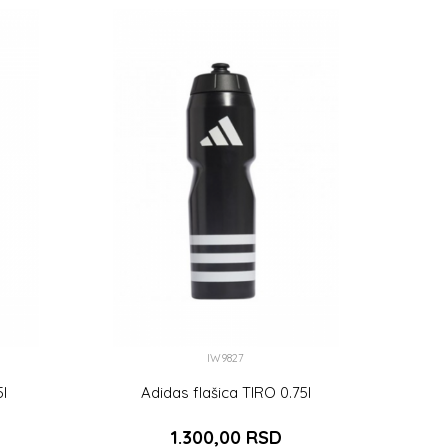
DODAJ U KORPU
IW9827
5l
Adidas flašica TIRO 0.75l
1.300,00
RSD