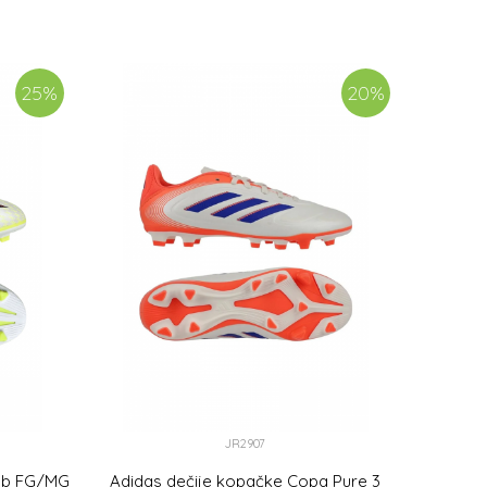
PU
DODAJ U KORPU
25
%
20
%
JR2907
lub FG/MG
Adidas dečije kopačke Copa Pure 3