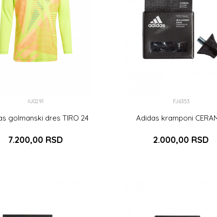
IU0291
FJ6353
as golmanski dres TIRO 24
Adidas kramponi CERA
7.200,00
RSD
2.000,00
RSD
DODAJ U KOR
M
XL
DODAJ U KORPU