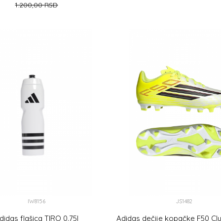
1.200,00
RSD
DODAJ U KOR
49-51
46-48
DODAJ U KORPU
IW8156
JS1482
didas flašica TIRO 0.75l
Adidas dečije kopačke F50 C