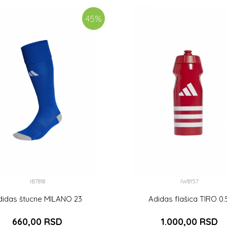
45
%
DODAJ U KORPU
DODAJ U KORPU
IB7818
IW8157
didas štucne MILANO 23
Adidas flašica TIRO 0.
660,00
RSD
1.000,00
RSD