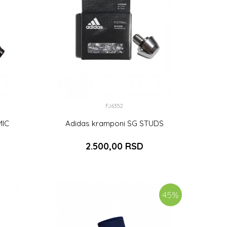
FJ6352
MIC
Adidas kramponi SG STUDS
2.500,00
RSD
PU
DODAJ U KORPU
45
%