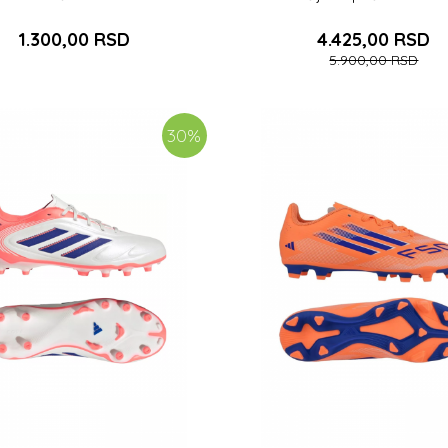
1.300,00
RSD
4.425,00
RSD
5.900,00
RSD
DODAJ U KORPU
31
36 2/3
38
38 2/
30
%
DODAJ U KORPU