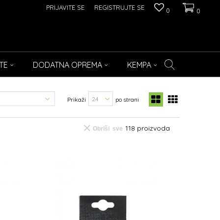
PRIJAVITE SE
REGISTRUJTE SE
0
0
TE
DODATNA OPREMA
KEMPA
Prikaži
po strani
118
proizvoda
Obriši sve