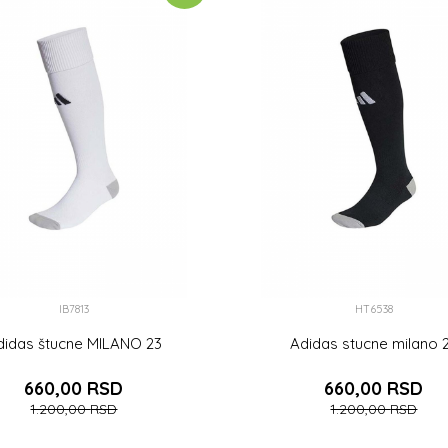
IB7813
HT6538
didas štucne MILANO 23
Adidas stucne milano 
660,00
RSD
660,00
RSD
1.200,00
RSD
1.200,00
RSD
49-51
46-48
49-51
46-48