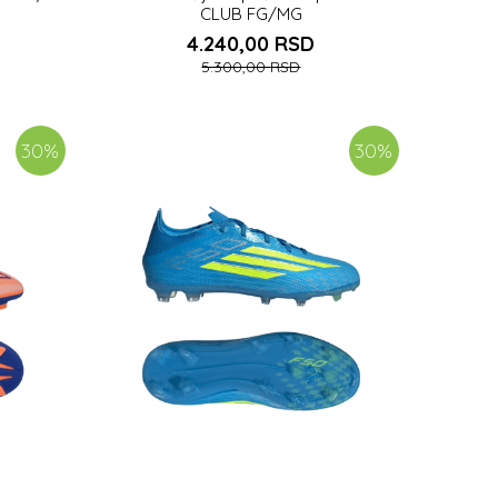
CLUB FG/MG
4.240,00
RSD
5.300,00
RSD
3
35
35 1/2
36
36 2/3
38
38 2/3
30
%
30
%
DODAJ U KORPU