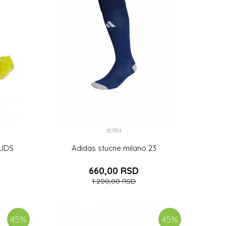
IB7814
TUDS
Adidas stucne milano 23
660,00
RSD
1.200,00
RSD
PU
40-42
43-45
46-48
37-39
45
%
45
%
DODAJ U KORPU