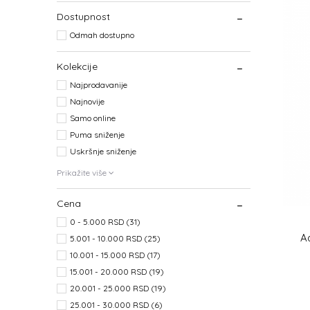
Dostupnost
Odmah dostupno
Kolekcije
Najprodavanije
Najnovije
Samo online
Puma sniženje
Uskršnje sniženje
Prikažite više
Cena
0 - 5.000 RSD (31)
A
5.001 - 10.000 RSD (25)
10.001 - 15.000 RSD (17)
15.001 - 20.000 RSD (19)
20.001 - 25.000 RSD (19)
25.001 - 30.000 RSD (6)