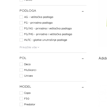
PODLOGA
AG - veštačka podloga
FG - prirodna podloga
FG/AG - prirodna i veštačka podloga
FG/MG - prirodna i veštačka podloga
IN/IC - glatke unutrašnje podloge
Prikažite više
POL
Adid
Deca
Muškarci
Unisex
MODEL
Copa
F50
Predator