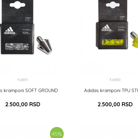
FJ6351
FJ6350
as kramponi SOFT GROUND
Adidas kramponi TPU S
2.500,00
RSD
2.500,00
RSD
DODAJ U KORPU
DODAJ U KOR
45
%