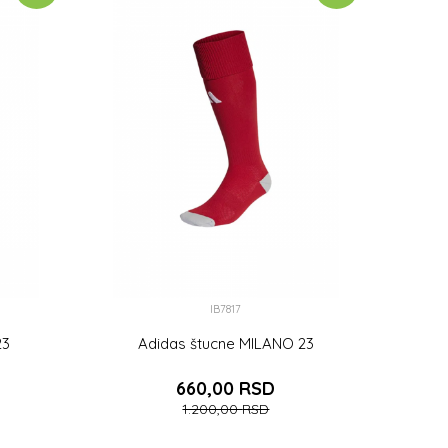
IB7817
23
Adidas štucne MILANO 23
660,00
RSD
1.200,00
RSD
49-51
28-30
34-36
40-42
46-48
37-39