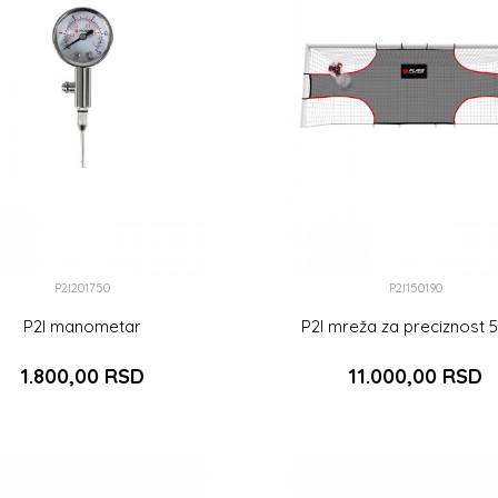
P2I201750
P2I150190
P2I manometar
P2I mreža za preciznost 
1.800,00
RSD
11.000,00
RSD
DODAJ U KORPU
DODAJ U KOR