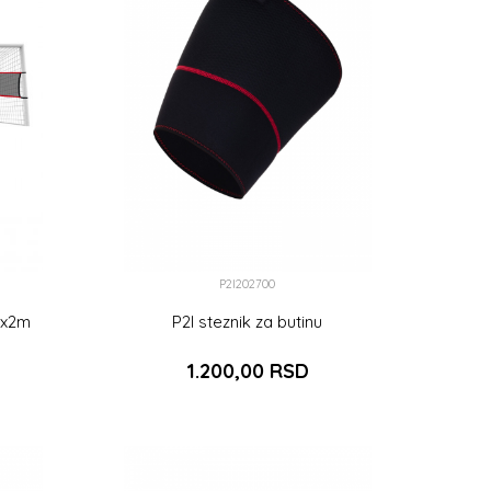
P2I202700
5x2m
P2I steznik za butinu
1.200,00
RSD
PU
S
M
L
DODAJ U KORPU