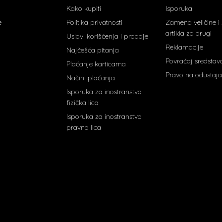
Kako kupiti
Isporuka
e
Politika privatnosti
Zamena veličine 
artikla za drugi
Uslovi korišćenja i prodaje
Reklamacije
Najčešća pitanja
Povraćaj sredstav
Plaćanje karticama
Pravo na odustaja
Načini plaćanja
Isporuka za inostranstvo
fizička lica
Isporuka za inostranstvo
pravna lica