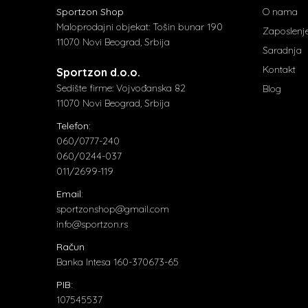
Sportzon Shop
O nama
Maloprodajni objekat: Tošin bunar 190
Zaposlenj
11070 Novi Beograd, Srbija
Saradnja
Kontakt
Sportzon d.o.o.
Sedište firme: Vojvođanska 82
Blog
11070 Novi Beograd, Srbija
Telefon:
060/0777-240
060/0244-037
011/2699-119
Email:
sportzonshop@gmail.com
info@sportzon.rs
Račun
Banka Intesa 160-370673-65
PIB:
107545537