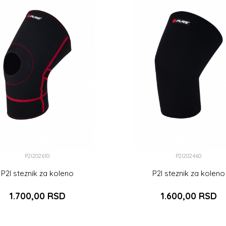
P2I202610
P2I202460
P2I steznik za koleno
P2I steznik za koleno
1.700,00
RSD
1.600,00
RSD
L
L