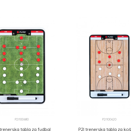
S
M
DODAJ U KORPU
DODAJ U KORPU
P2I100680
P2I100620
 trenerska tabla za fudbal
P2I trenerska tabla za ko