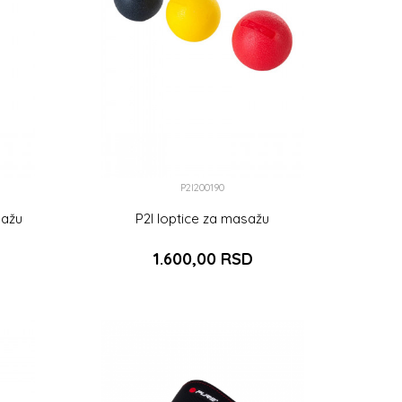
P2I200190
sažu
P2I loptice za masažu
1.600,00
RSD
DODAJ U KORPU
PU