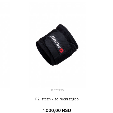
P2I202950
P2I steznik za ručni zglob
1.000,00
RSD