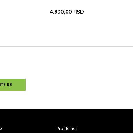
4.800,00
RSD
PU
DODAJ U KORPU
ITE SE
IS
Pratite nas