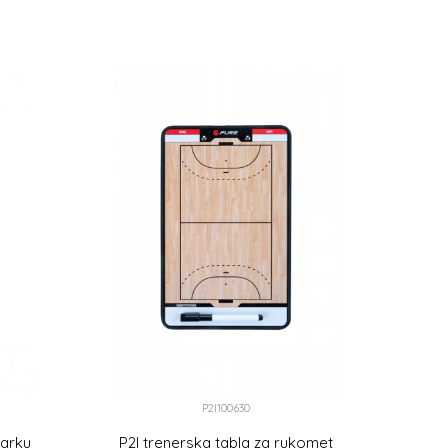
DODAJ U KORPU
P2I100630
šarku
P2I trenerska tabla za rukomet