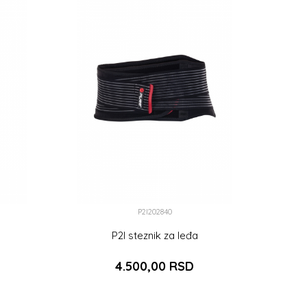
P2I202840
P2I steznik za leđa
4.500,00
RSD
DODAJ U KORPU