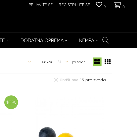
PRIJAVITE SE
REGISTRUJTE SE
0
0
TE
DODATNA OPREMA
KEMPA
Prikaži
po strani
15
proizvoda
Obriši sve
10
%