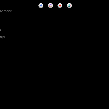
i zamena
a
nje