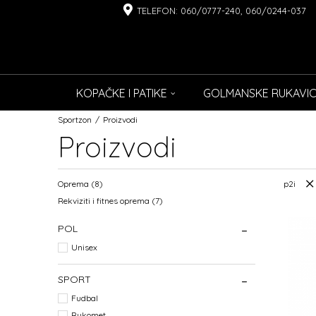
TELEFON: 060/0777-240, 060/0244-037
KOPAČKE I PATIKE
GOLMANSKE RUKAVI
Sportzon
Proizvodi
Proizvodi
Oprema
(8)
p2i
Rekviziti i fitnes oprema
(7)
POL
Unisex
SPORT
Fudbal
Rukomet