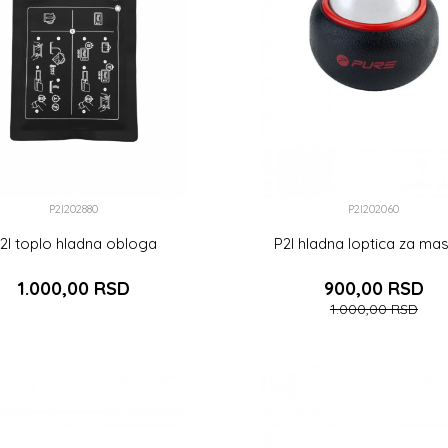
P2I202880
P2I202060
2I toplo hladna obloga
P2I hladna loptica za ma
1.000,00
RSD
900,00
RSD
1.000,00
RSD
DODAJ U KORPU
DODAJ U KOR