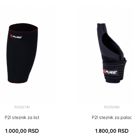
DODAJ U KORPU
DODAJ U KORPU
P2I202740
P2I202960
P2I steznik za list
P2I steznik za palac
1.000,00
RSD
1.800,00
RSD