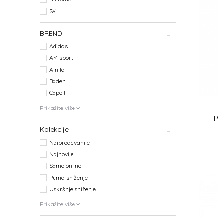
Svi
BREND
Adidas
AM sport
Amila
Baden
Capelli
Prikažite više
P
Kolekcije
Najprodavanije
Najnovije
Samo online
Puma sniženje
Uskršnje sniženje
Prikažite više