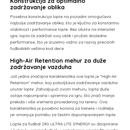
Konstrukcija za optimalno
zadržavanje oblika
Posebna konstrukcija lopte na pozadini omogućava
najbolje zadržavanje oblika, što je ključno za konstantnu
stabilnost i performanse lopte. Bez obzira na intenzitet
igre, lopta će zadržati svoj oblik i pružati dosledne
performanse, što je izuzetno važno za razvoj preciznih
fudbalskih veština kod dece.
High-Air Retention mehur za duže
zadržavanje vazduha
Još jedna značajna karakteristika ove lopte je "High-Air
Retention" mehur, koji poboljšava zadržavanje vazduha
unutar lopte. Zahvaljujući ovom mehuru, lopta duže
ostaje napumpana i spremna za igru, što znači manje
prekida i više vremena provedenog na terenu. Ova
karakteristika je posebno korisna za trenere i roditelje,
jer smanjuje potrebu za čestim dopumpavanjem lopte.
Lopte za fudbal 290 ULTRA LITE SYNERGY su dizajnirane