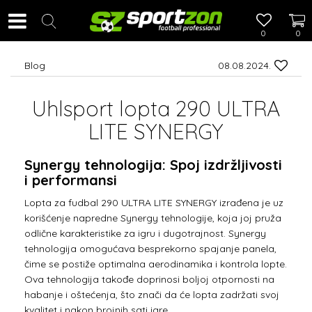
0
0
Blog
08.08.2024.
Uhlsport lopta 290 ULTRA
LITE SYNERGY
Synergy tehnologija: Spoj izdržljivosti
i performansi
Lopta za fudbal 290 ULTRA LITE SYNERGY izrađena je uz
korišćenje napredne Synergy tehnologije, koja joj pruža
odlične karakteristike za igru i dugotrajnost. Synergy
tehnologija omogućava besprekorno spajanje panela,
čime se postiže optimalna aerodinamika i kontrola lopte.
Ova tehnologija takođe doprinosi boljoj otpornosti na
habanje i oštećenja, što znači da će lopta zadržati svoj
kvalitet i nakon brojnih sati igre.