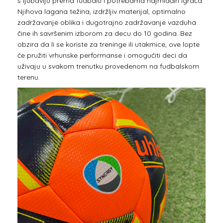
s ljubavlju prema fudbalu i potrebama najmlađih igrača.
Njihova lagana težina, izdržljiv materijal, optimalno
zadržavanje oblika i dugotrajno zadržavanje vazduha
čine ih savršenim izborom za decu do 10 godina. Bez
obzira da li se koriste za treninge ili utakmice, ove lopte
će pružiti vrhunske performanse i omogućiti deci da
uživaju u svakom trenutku provedenom na fudbalskom
terenu.