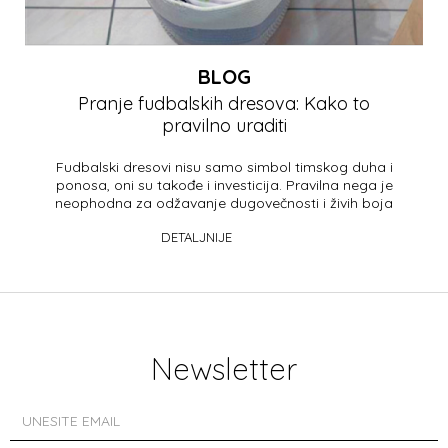
BLOG
Pranje fudbalskih dresova: Kako to
pravilno uraditi
Fudbalski dresovi nisu samo simbol timskog duha i
ponosa, oni su takođe i investicija. Pravilna nega je
neophodna za odžavanje dugovečnosti i živih boja
va&s...
DETALJNIJE
Newsletter