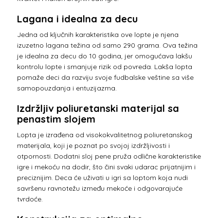
Lagana i idealna za decu
Jedna od ključnih karakteristika ove lopte je njena
izuzetno lagana težina od samo 290 grama. Ova težina
je idealna za decu do 10 godina, jer omogućava lakšu
kontrolu lopte i smanjuje rizik od povreda. Lakša lopta
pomaže deci da razviju svoje fudbalske veštine sa više
samopouzdanja i entuzijazma.
Izdržljiv poliuretanski materijal sa
penastim slojem
Lopta je izrađena od visokokvalitetnog poliuretanskog
materijala, koji je poznat po svojoj izdržljivosti i
otpornosti. Dodatni sloj pene pruža odlične karakteristike
igre i mekoću na dodir, što čini svaki udarac prijatnijim i
preciznijim. Deca će uživati u igri sa loptom koja nudi
savršenu ravnotežu između mekoće i odgovarajuće
tvrdoće.