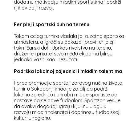
dodatnu motivaciju mladim sportistima i podrži
njihov dalji razvoj.
Fer plej i sportski duh na terenu
Tokom celog turnira vladala je izuzetno sportska
atmosfera, a igrači su pokazali pravi fer-plej i
takmičarski duh. Uprkos rivalstvu na terenu,
druženje i prijateljstvo među ekipama bili su
jednako važni kao i rezultati.
Podrška lokalnoj zajednici i mladim talentima
Pored promocije sporta i zdravog načina života,
turnir u Sokobanji imao je za cilj da podrži
lokalnu zajednicu i ohrabri mlade sportiste da
nastave da se bave fudbalom. Sportzon veruje
da ovakvi događaji igraju ključnu ulogu u
razvoju mladih talenata i doprinosu fudbalskoj
kulturi u regionu.