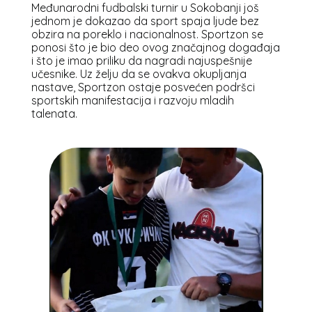
Međunarodni fudbalski turnir u Sokobanji još
jednom je dokazao da sport spaja ljude bez
obzira na poreklo i nacionalnost. Sportzon se
ponosi što je bio deo ovog značajnog događaja
i što je imao priliku da nagradi najuspešnije
učesnike. Uz želju da se ovakva okupljanja
nastave, Sportzon ostaje posvećen podršci
sportskih manifestacija i razvoju mladih
talenata.