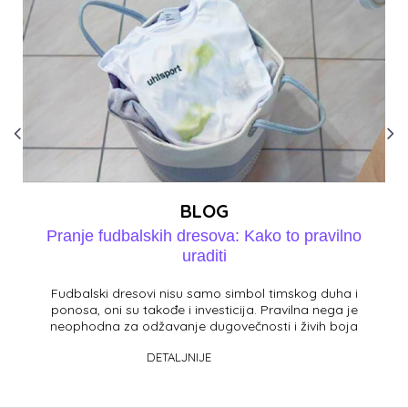
BLOG
Pranje fudbalskih dresova: Kako to pravilno
uraditi
Fudbalski dresovi nisu samo simbol timskog duha i
ponosa, oni su takođe i investicija. Pravilna nega je
neophodna za odžavanje dugovečnosti i živih boja
va&s...
DETALJNIJE