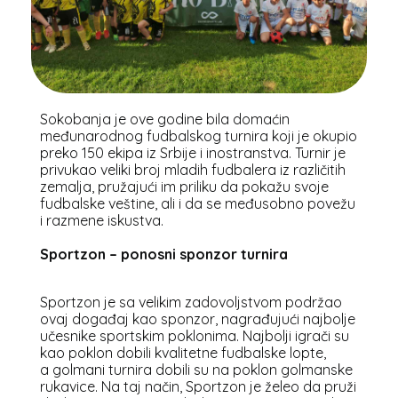
Sokobanja je ove godine bila domaćin
međunarodnog fudbalskog turnira koji je okupio
preko 150 ekipa iz Srbije i inostranstva. Turnir je
privukao veliki broj mladih fudbalera iz različitih
zemalja, pružajući im priliku da pokažu svoje
fudbalske veštine, ali i da se međusobno povežu
i razmene iskustva.
Sportzon – ponosni sponzor turnira
Sportzon je sa velikim zadovoljstvom podržao
ovaj događaj kao sponzor, nagrađujući najbolje
učesnike sportskim poklonima. Najbolji igrači su
kao poklon dobili kvalitetne fudbalske lopte,
a golmani turnira dobili su na poklon golmanske
rukavice. Na taj način, Sportzon je želeo da pruži