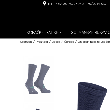
TELEFON: 060/0777-240, 060/0244-037
KOPAČKE I PATIKE
GOLMANSKE RUKAVI
Sportzon
Proizvodi
Odeća
Čarape
Uhlsport neklizajuće č