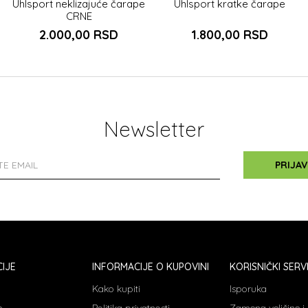
Uhlsport neklizajuće čarape
Uhlsport kratke čarape
CRNE
2.000,00
RSD
1.800,00
RSD
Newsletter
PRIJAV
IJE
INFORMACIJE O KUPOVINI
KORISNIČKI SERV
Kako kupiti
Isporuka
e
Politika privatnosti
Zamena veličine 