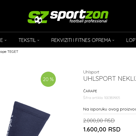
CE
TEKSTIL
REKVIZITI I FITNES OPREMA
LOP
arape TEGET
Uhlsport
UHLSPORT NEKLI
20
%
ČARAPE
Šifra artikla:
100369905
Na isporuku ovog proizvo
2.000,00
RSD
1.600,00
RSD