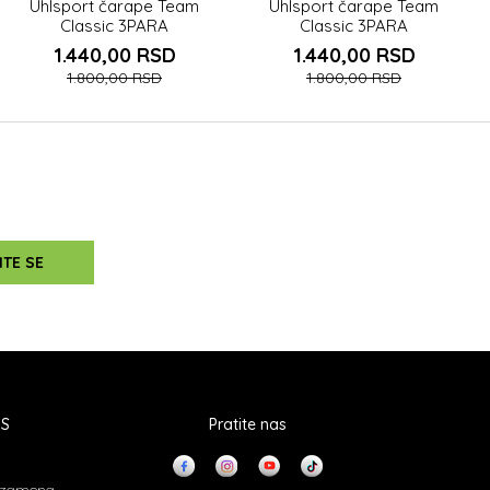
Uhlsport čarape Team
Uhlsport čarape Team
Classic 3PARA
Classic 3PARA
1.440,00
RSD
1.440,00
RSD
1.800,00
RSD
1.800,00
RSD
ITE SE
IS
Pratite nas
i zamena