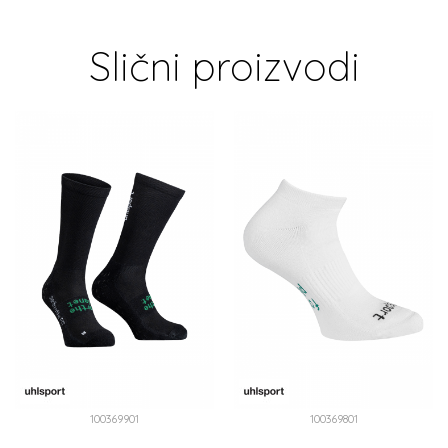
Slični proizvodi
100369901
100369801