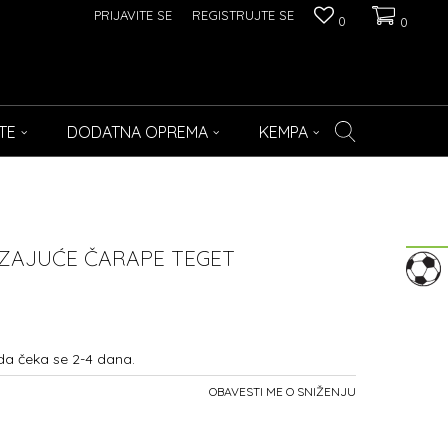
PRIJAVITE SE
REGISTRUJTE SE
0
0
TE
DODATNA OPREMA
KEMPA
ZAJUĆE ČARAPE TEGET
da čeka se 2-4 dana.
OBAVESTI ME O SNIŽENJU