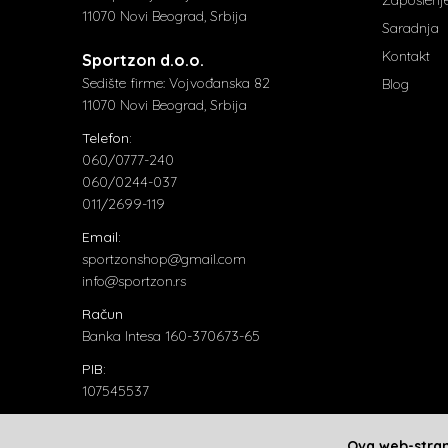
11070 Novi Beograd, Srbija
Saradnja
Kontakt
Sportzon d.o.o.
Sedište firme: Vojvođanska 82
Blog
11070 Novi Beograd, Srbija
Telefon:
060/0777-240
060/0244-037
011/2699-119
Email:
sportzonshop@gmail.com
info@sportzon.rs
Račun
Banka Intesa 160-370673-65
PIB:
107545537
Matični broj:
20824018
Ova web-strani