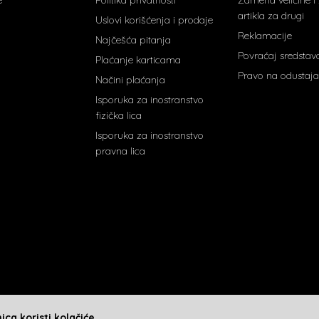
artikla za drugi
Uslovi korišćenja i prodaje
Reklamacije
Najčešća pitanja
Povraćaj sredstav
Plaćanje karticama
Pravo na odustaja
Načini plaćanja
Isporuka za inostranstvo
fizička lica
Isporuka za inostranstvo
pravna lica
ca koristi kolačiće