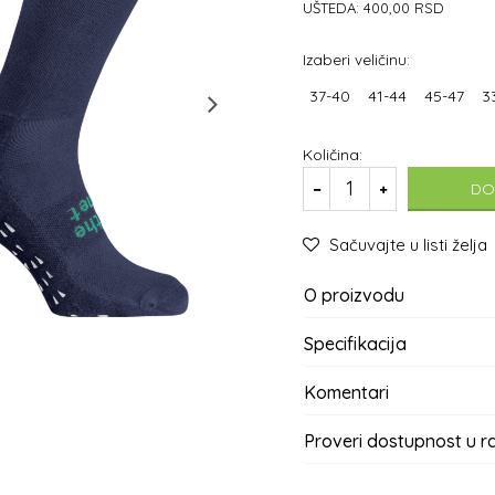
UŠTEDA:
400,00
RSD
Izaberi veličinu:
37-40
41-44
45-47
3
Količina:
DO
Sačuvajte u listi želja
O proizvodu
Specifikacija
Komentari
Proveri dostupnost u 