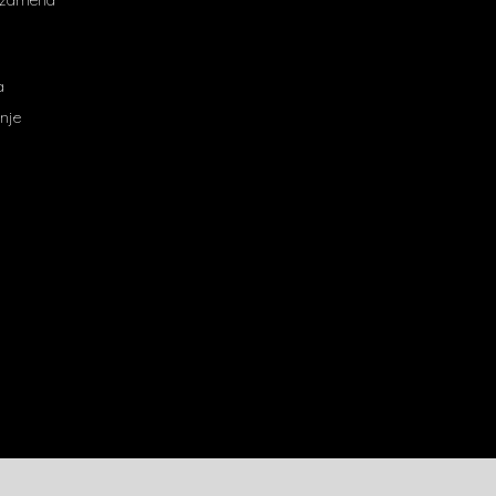
a
nje