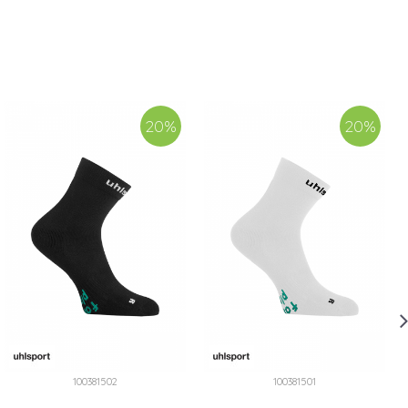
20
%
20
%
100381502
100381501