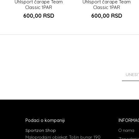
Uhlsport čarape Team
Uhlsport čarape Team
Classic 1PAR
Classic 1PAR
600,00
RSD
600,00
RSD
Podaci o kompaniji
INFORMAC
Sportzon Shop
O nama
Maloprodajni objekat: Tošin bunar 190
Zaposlenj