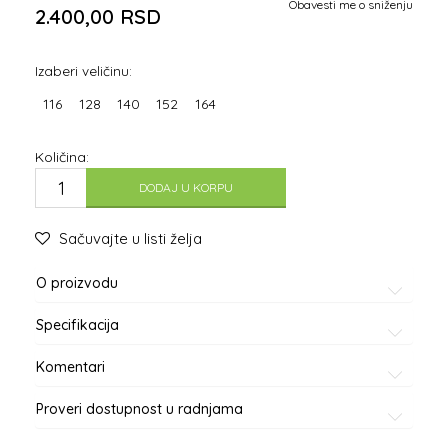
Obavesti me o sniženju
2.400,00
RSD
Izaberi veličinu:
116
128
140
152
164
Količina:
DODAJ U KORPU
Sačuvajte u listi želja
O proizvodu
Specifikacija
Komentari
Proveri dostupnost u radnjama