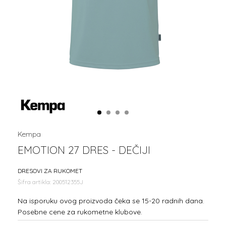
1
2
3
4
Kempa
EMOTION 27 DRES - DEČIJI
DRESOVI ZA RUKOMET
Šifra artikla:
200512355J
Na isporuku ovog proizvoda čeka se 15-20 radnih dana.
Posebne cene za rukometne klubove.