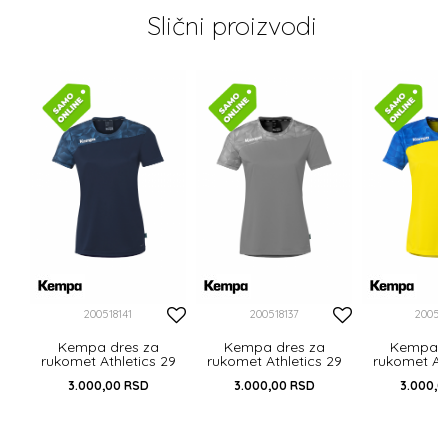
Slični proizvodi
29
200518141
200518137
20051
Kempa dres za
Kempa dres za
Kempa d
rukomet Athletics 29
rukomet Athletics 29
rukomet Ath
3.000,00
RSD
3.000,00
RSD
3.000,0