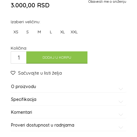
Obavesti me o sniženju
3.000,00
RSD
Izaberi veličinu:
XS
S
M
L
XL
XXL
Količina:
DODAJ U KORPU
Sačuvajte u listi želja
O proizvodu
Specifikacija
Komentari
Proveri dostupnost u radnjama