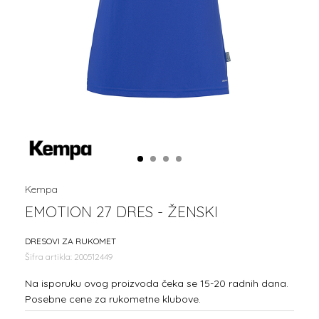
1
2
3
4
Kempa
EMOTION 27 DRES - ŽENSKI
DRESOVI ZA RUKOMET
Šifra artikla:
200512449
Na isporuku ovog proizvoda čeka se 15-20 radnih dana.
Posebne cene za rukometne klubove.