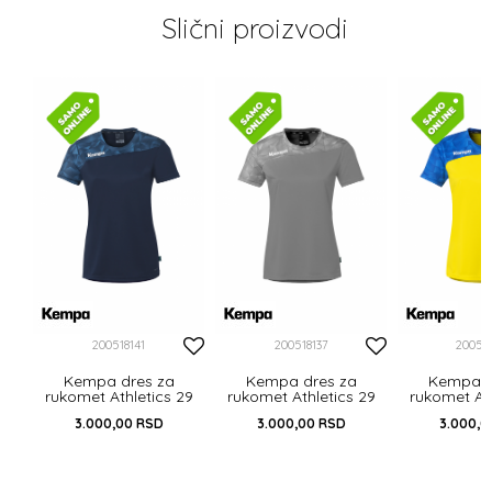
Slični proizvodi
29
200518141
200518137
20051
Kempa dres za
Kempa dres za
Kempa d
rukomet Athletics 29
rukomet Athletics 29
rukomet Ath
3.000,00
RSD
3.000,00
RSD
3.000,0