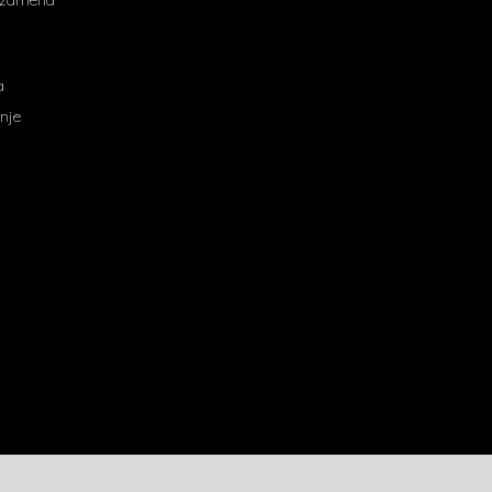
a
nje