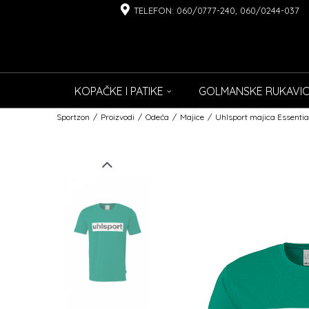
TELEFON: 060/0777-240, 060/0244-037
KOPAČKE I PATIKE
GOLMANSKE RUKAVI
Sportzon
Proizvodi
Odeća
Majice
Uhlsport majica Essentia