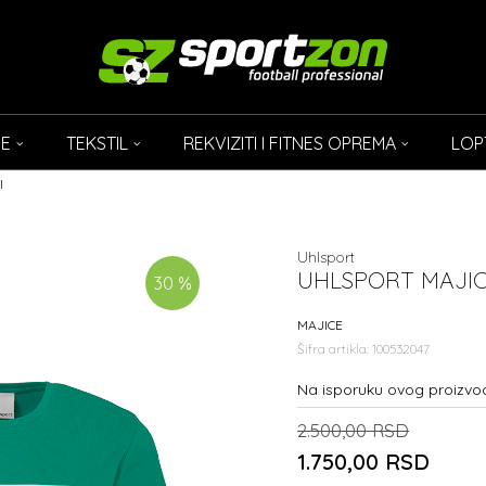
CE
TEKSTIL
REKVIZITI I FITNES OPREMA
LOP
l
Uhlsport
UHLSPORT MAJIC
30
%
MAJICE
Šifra artikla:
100532047
Na isporuku ovog proizvo
2.500,00
RSD
1.750,00
RSD