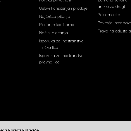
artikla za drugi
Uslovi korišćenja i prodaje
Reklamacije
Najčešća pitanja
Povraćaj sredstav
Plaćanje karticama
Pravo na odustaja
Načini plaćanja
Isporuka za inostranstvo
fizička lica
Isporuka za inostranstvo
pravna lica
ca koristi kolačiće