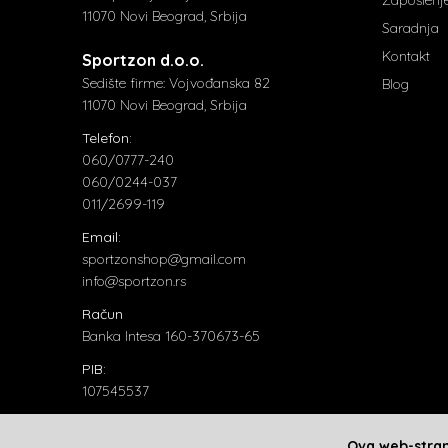
11070 Novi Beograd, Srbija
Saradnja
Kontakt
Sportzon d.o.o.
Sedište firme: Vojvođanska 82
Blog
11070 Novi Beograd, Srbija
Telefon:
060/0777-240
060/0244-037
011/2699-119
Email:
sportzonshop@gmail.com
info@sportzon.rs
Račun
Banka Intesa 160-370673-65
PIB:
107545537
Matični broj:
20824018
Ova web-strani