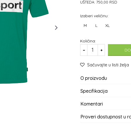
UŠTEDA:
750,00
RSD
Izaberi veličinu:
M
L
XL
Količina:
DO
Sačuvajte u listi želja
O proizvodu
Specifikacija
Komentari
Proveri dostupnost u 