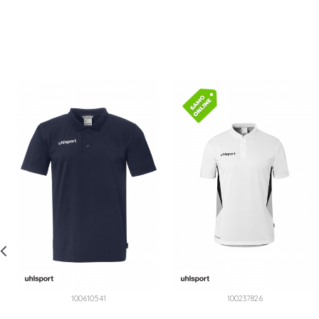
100610541
100237826