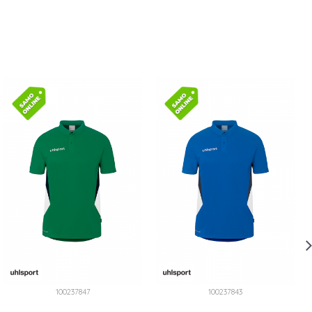
100237847
100237843