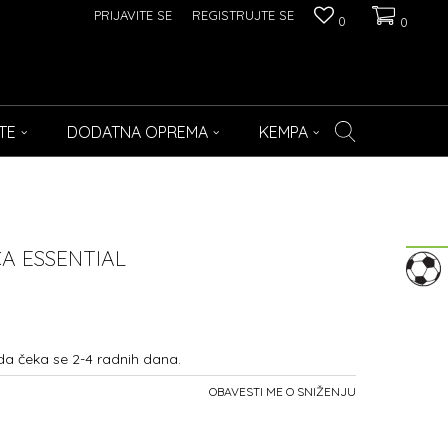
PRIJAVITE SE
REGISTRUJTE SE
0
0
TE
DODATNA OPREMA
KEMPA
A ESSENTIAL
da čeka se 2-4 radnih dana.
OBAVESTI ME O SNIŽENJU