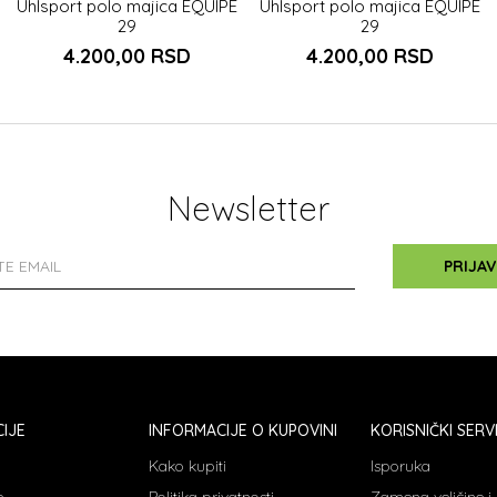
Uhlsport polo majica EQUIPE
Uhlsport polo majica EQUIPE
29
29
4.200,00
RSD
4.200,00
RSD
Newsletter
PRIJAV
IJE
INFORMACIJE O KUPOVINI
KORISNIČKI SERV
Kako kupiti
Isporuka
e
Politika privatnosti
Zamena veličine 