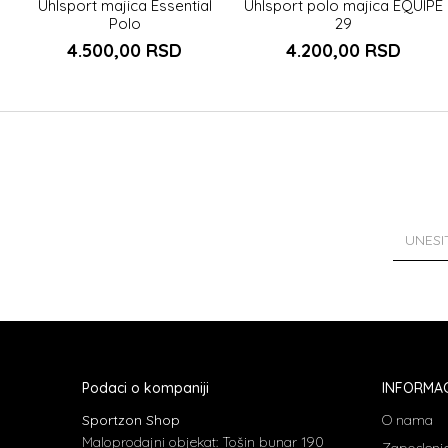
Uhlsport majica Essential
Uhlsport polo majica EQUIPE
Polo
29
4.500,00
RSD
4.200,00
RSD
Podaci o kompaniji
INFORMAC
Sportzon Shop
O nama
Maloprodajni objekat: Tošin bunar 190
Zaposlenj