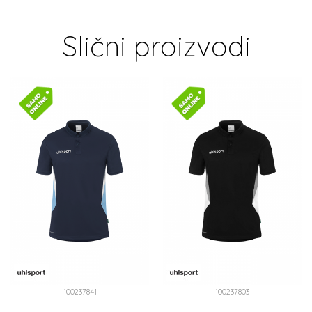
Slični proizvodi
100237841
100237803