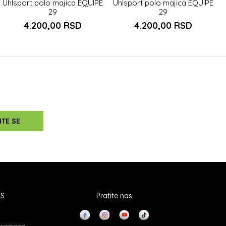
Uhlsport polo majica EQUIPE
Uhlsport polo majica EQUIPE
29
29
4.200,00
RSD
4.200,00
RSD
ITE SE
IS
Pratite nas
i zamena