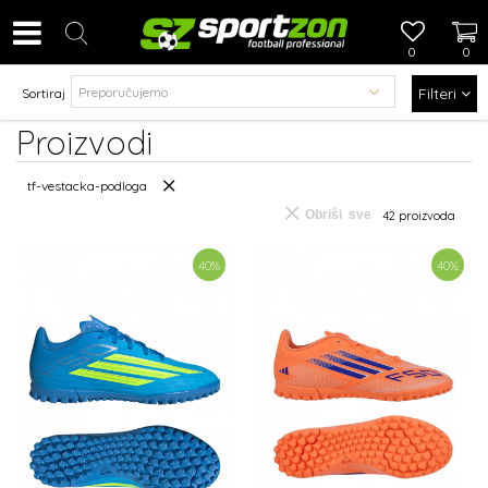
0
0
Filteri
Sortiraj
Proizvodi
tf-vestacka-podloga
Obriši sve
42
proizvoda
40
%
40
%