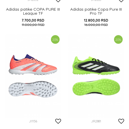
Adidas patike COPA PURE III
Adidas patike Copa Pure III
League TF
Pro TF
7.700,00
RSD
12.800,00
RSD
11.000,00
RSD
16.000,00
RSD
39 1/3
40 2/3
41 1/3
42
41 1/3
42
42 2/3
44
20
%
20
%
43 1/3
44 2/3
46
DODAJ U KORPU
DODAJ U KORPU
JI1136
JR2881