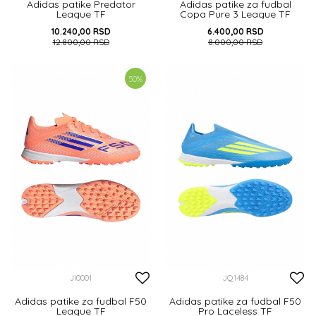
Adidas patike Predator
Adidas patike za fudbal
League TF
Copa Pure 3 League TF
10.240,00
RSD
6.400,00
RSD
12.800,00
RSD
8.000,00
RSD
40
41 1/3
42 2/3
45 1/3
35
35 1/2
36
36 2/3
50
%
37 1/3
38
38 2/3
DODAJ U KORPU
DODAJ U KORPU
JI0001
JQ1484
Adidas patike za fudbal F50
Adidas patike za fudbal F50
League TF
Pro Laceless TF