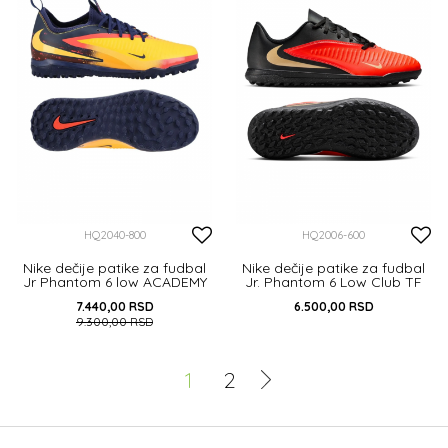
HQ2040-800
HQ2006-600
Nike dečije patike za fudbal
Nike dečije patike za fudbal
Jr Phantom 6 low ACADEMY
Jr. Phantom 6 Low Club TF
TF
7.440,00
RSD
6.500,00
RSD
9.300,00
RSD
32
33
34
35
36
36.5
37.5
38
1
2
36.5
37.5
38
38.5
DODAJ U KORPU
DODAJ U KORPU