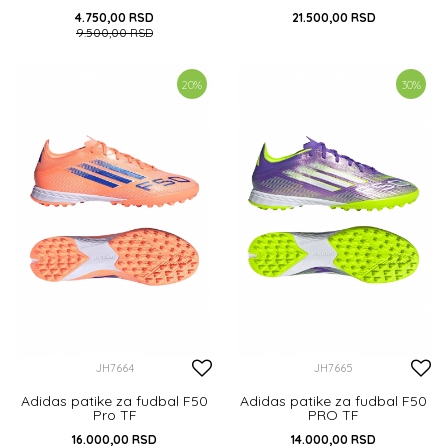
4.750,00
RSD
21.500,00
RSD
9.500,00
RSD
42
38
20
%
30
%
DODAJ U KORPU
DODAJ U KORPU
JH7664
JH7665
Adidas patike za fudbal F50
Adidas patike za fudbal F50
Pro TF
PRO TF
16.000,00
RSD
14.000,00
RSD