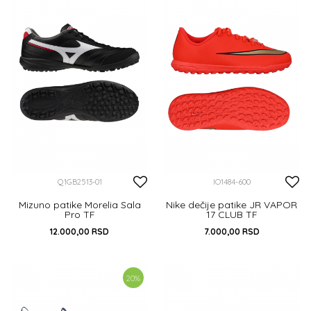
DODAJ U KORPU
Q1GB2513-01
IO1484-600
Mizuno patike Morelia Sala
Nike dečije patike JR VAPOR
Pro TF
17 CLUB TF
12.000,00
RSD
7.000,00
RSD
40
40.5
41
42
32
33
34
35
36
20
%
36.5
37.5
38
38.5
DODAJ U KORPU
DODAJ U KORPU