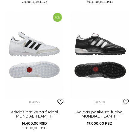
20.000,00
RSD
20.000,00
RSD
42
42 2/3
43 1/3
44
44 2/3
20
%
44 2/3
DODAJ U KORPU
DODAJ U KORPU
ID4053
019228
Adidas patike za fudbal
Adidas patike za fudbal
MUNDIAL TEAM TF
MUNDIAL TEAM TF
14.400,00
RSD
19.000,00
RSD
18.000,00
RSD
40
39 1/3
41 1/3
44