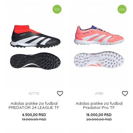
46 2/3
50
%
20
%
DODAJ U KORPU
DODAJ U KORPU
IG7715
JI1185
Adidas patike za fudbal
Adidas patike za fudbal
PREDATOR 24 LEAGUE TF
Predator Pro TF
6.500,00
RSD
16.000,00
RSD
13.000,00
RSD
20.000,00
RSD
42
46
41 1/3
42
42 2/3
43 1/3