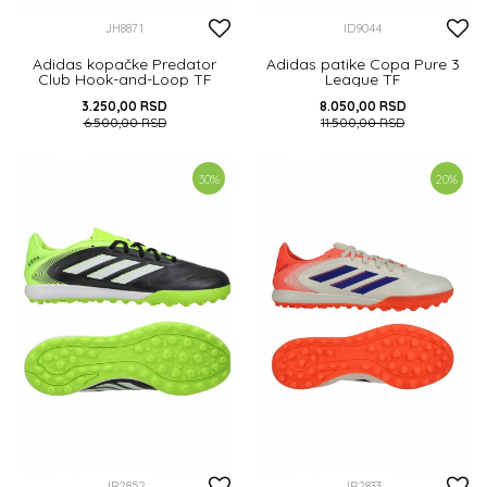
JH8871
ID9044
Adidas kopačke Predator
Adidas patike Copa Pure 3
Club Hook-and-Loop TF
League TF
3.250,00
RSD
8.050,00
RSD
6.500,00
RSD
11.500,00
RSD
35 1/2
38
40 2/3
46
30
%
20
%
DODAJ U KORPU
DODAJ U KORPU
JR2852
JR2833