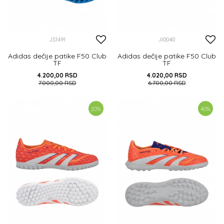
JS1491
JI0040
Adidas dečije patike F50 Club
Adidas dečije patike F50 Club
TF
TF
4.200,00
RSD
4.020,00
RSD
7.000,00
RSD
6.700,00
RSD
30
32
35
35
36 2/3
38
38 2/3
20
%
40
%
DODAJ U KORPU
DODAJ U KORPU