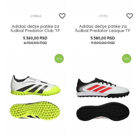
JH8864
JI1150
Adidas dečije patike za
Adidas dečije patike za
fudbal Predator Club TF
fudbal Predator League TF
5.360,00
RSD
5.580,00
RSD
6.700,00
RSD
9.300,00
RSD
35
36
36 2/3
37 1/3
38
35
36 2/3
38 2/3
50
%
30
%
DODAJ U KORPU
DODAJ U KORPU