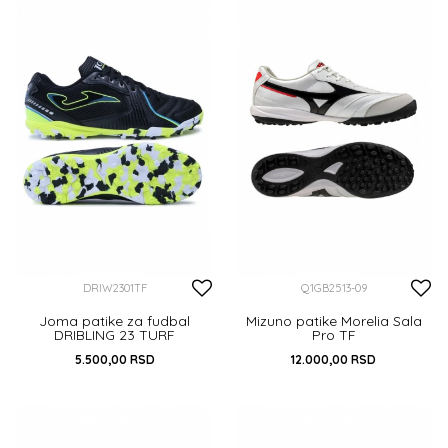
44
44 2/3
45 1/3
DODAJ U KORPU
DODAJ U KORPU
DRIW2301TF
Q1GB2513-09
Joma patike za fudbal
Mizuno patike Morelia Sala
DRIBLING 23 TURF
Pro TF
5.500,00
RSD
12.000,00
RSD
40
41
45
40
40.5
41
42
44
44.5
DODAJ U KORPU