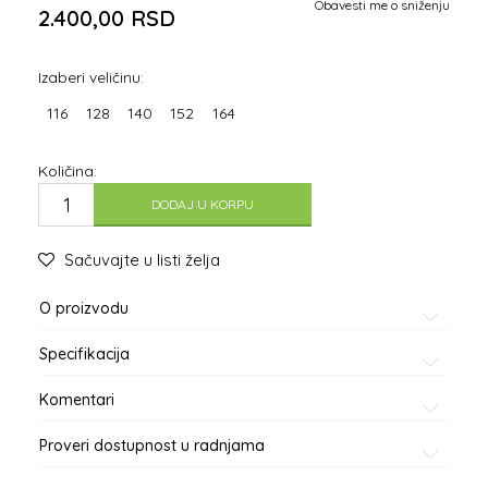
Obavesti me o sniženju
2.400,00
RSD
Izaberi veličinu:
116
128
140
152
164
Količina:
DODAJ U KORPU
Sačuvajte u listi želja
O proizvodu
Specifikacija
Komentari
Proveri dostupnost u radnjama