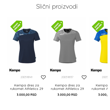
Slični proizvodi
29
200518141
200518137
20051
Kempa dres za
Kempa dres za
Kempa d
rukomet Athletics 29
rukomet Athletics 29
rukomet Ath
3.000,00
RSD
3.000,00
RSD
3.000,0