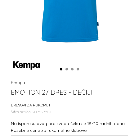
1
2
3
4
Kempa
EMOTION 27 DRES - DEČIJI
DRESOVI ZA RUKOMET
Šifra artikla:
200512350J
Na isporuku ovog proizvoda čeka se 15-20 radnih dana.
Posebne cene za rukometne klubove.