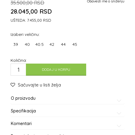
Obavesti me o sniženju
35.500,00
RSD
28.045,00
RSD
UŠTEDA:
7.455,00
RSD
Izaberi veličinu:
39
40
40.5
42
44
45
Količina:
DODAJ U KORPU
Sačuvajte u listi želja
O proizvodu
Specifikacija
Komentari