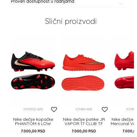
Proveri dostupnost u radnjama
Slični proizvodi
al
IC
HM9202-600
IO1484-600
IO1487
Nike dečije kopačke
Nike dečije patike JR
Nike dečije 
PHANTOM 6 LOW
VAPOR 17 CLUB TF
Mercurial Va
CLUB FG/MG
FG/
7.000,00
RSD
7.000,00
RSD
7.000,0