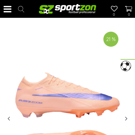
0
0
21
%