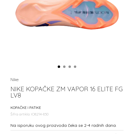
1
2
3
4
Nike
NIKE KOPAČKE ZM VAPOR 16 ELITE FG
LV8
KOPAČKE I PATIKE
Šifra artikla:
IO8214-850
Na isporuku ovog proizvoda čeka se 2-4 radnih dana.