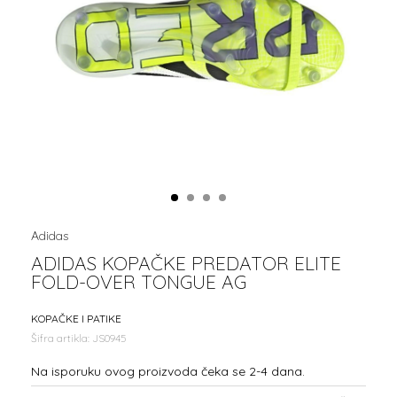
1
2
3
4
Adidas
ADIDAS KOPAČKE PREDATOR ELITE
FOLD-OVER TONGUE AG
KOPAČKE I PATIKE
Šifra artikla:
JS0945
Na isporuku ovog proizvoda čeka se 2-4 dana.