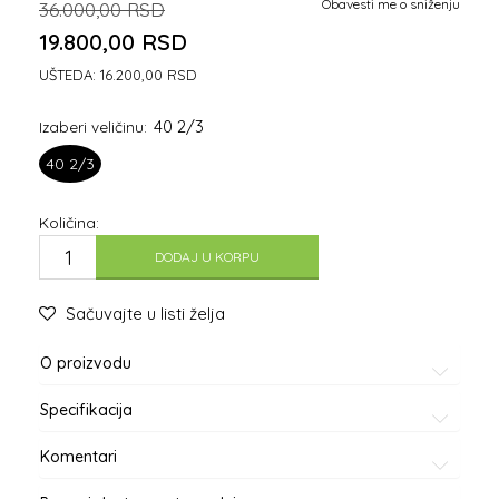
Obavesti me o sniženju
36.000,00
RSD
19.800,00
RSD
UŠTEDA:
16.200,00
RSD
40 2/3
Izaberi veličinu:
40 2/3
Količina:
DODAJ U KORPU
Sačuvajte u listi želja
O proizvodu
Specifikacija
Komentari