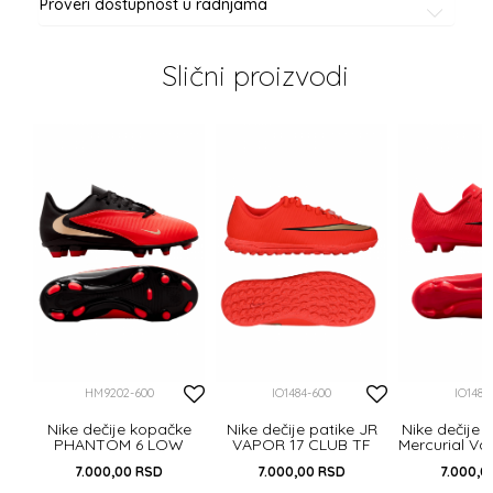
Proveri dostupnost u radnjama
Slični proizvodi
al
IC
HM9202-600
IO1484-600
IO1487
Nike dečije kopačke
Nike dečije patike JR
Nike dečije 
PHANTOM 6 LOW
VAPOR 17 CLUB TF
Mercurial Va
CLUB FG/MG
FG/
7.000,00
RSD
7.000,00
RSD
7.000,0