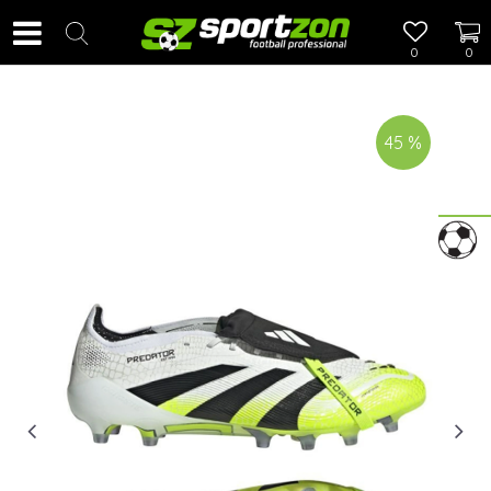
0
0
45
%