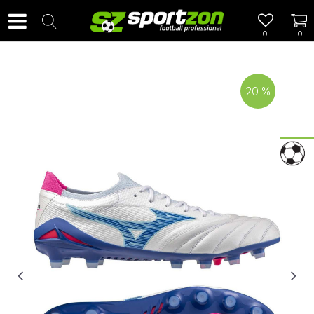
0
0
20
%