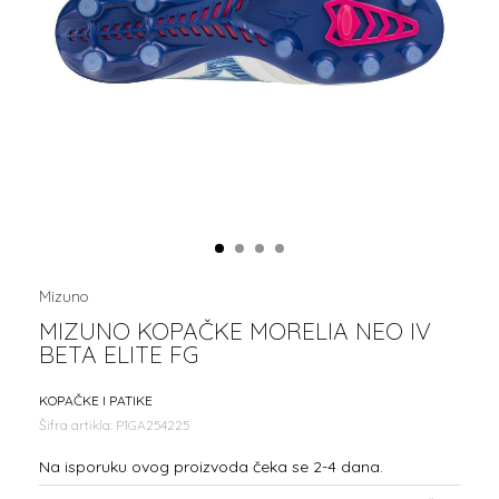
1
2
3
4
Mizuno
MIZUNO KOPAČKE MORELIA NEO IV
BETA ELITE FG
KOPAČKE I PATIKE
Šifra artikla:
P1GA254225
Na isporuku ovog proizvoda čeka se 2-4 dana.