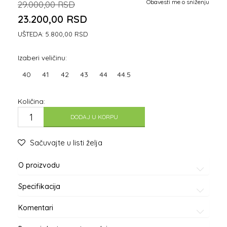
Obavesti me o sniženju
29.000,00
RSD
23.200,00
RSD
UŠTEDA:
5.800,00
RSD
Izaberi veličinu:
40
41
42
43
44
44.5
Količina:
DODAJ U KORPU
Sačuvajte u listi želja
O proizvodu
Specifikacija
Komentari