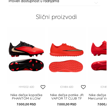
Proveri dostupnost u radnjama
Slični proizvodi
al
IC
HM9202-600
IO1484-600
IO1487
Nike dečije kopačke
Nike dečije patike JR
Nike dečije 
PHANTOM 6 LOW
VAPOR 17 CLUB TF
Mercurial Va
CLUB FG/MG
FG/
7.000,00
RSD
7.000,00
RSD
7.000,0