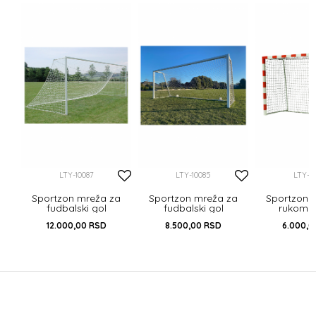
a
LTY-10087
LTY-10085
LTY-10
Sportzon mreža za
Sportzon mreža za
Sportzon 
fudbalski gol
fudbalski gol
rukomet
732x244cm PAR
500x200cm PAR
300x200
12.000,00
RSD
8.500,00
RSD
6.000,0