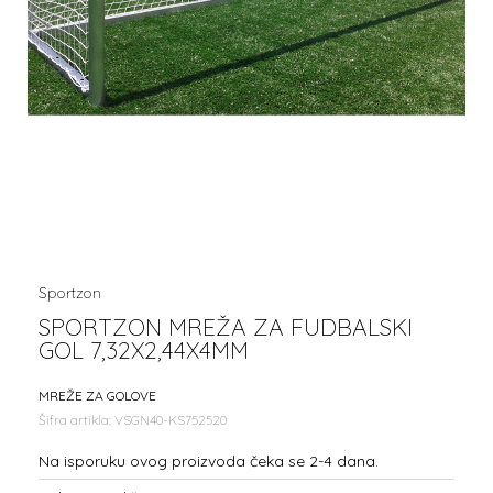
Sportzon
SPORTZON MREŽA ZA FUDBALSKI
GOL 7,32X2,44X4MM
MREŽE ZA GOLOVE
Šifra artikla:
VSGN40-KS752520
Na isporuku ovog proizvoda čeka se 2-4 dana.