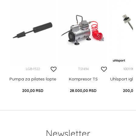
a
LGB-1522
TS1494
10011980
Pumpa za pilates lopte
Kompresor TS
Uhlsport igl
200,00
RSD
28.000,00
RSD
200,00
Newsletter